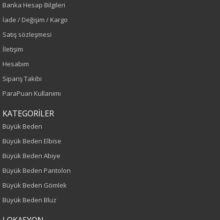
Banka Hesap Bilgileri
Siyah
İade / Değişim / Kargo
Sezon
Satış sözleşmesi
İletişim
İlkbahar-Yaz
Hesabım
Yaş Grubu
Sipariş Takibi
ParaPuan Kullanımı
Yetişkin
KATEGORİLER
Kalıp
Büyük Beden
Büyük Beden Elbise
Büyük Beden
Büyük Beden Abiye
Boy
Büyük Beden Pantolon
Büyük Beden Gömlek
75
Büyük Beden Bluz
Kumaş Tipi
LOKASYON