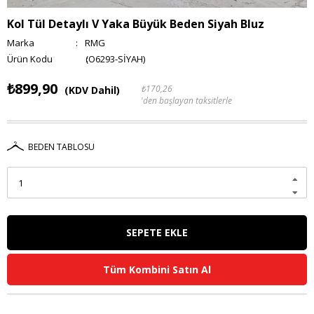
Kol Tül Detaylı V Yaka Büyük Beden Siyah Bluz
Marka
:
RMG
(O6293-SİYAH)
₺899,90
₺170,26
(KDV Dahil)
'den başlayan taksitlerle
BEDEN TABLOSU
Tüm Kombini Satın Al