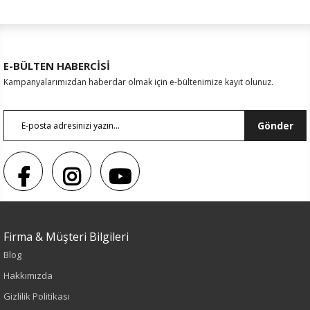
E-BÜLTEN HABERCİSİ
Kampanyalarımızdan haberdar olmak için e-bültenimize kayıt olunuz.
Gönder
Firma & Müşteri Bilgileri
Blog
Sezon : YAZLIK
Hakkımızda
Renk
Gizlilik Politikası