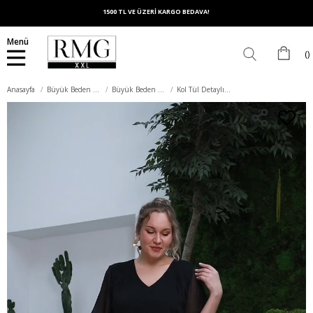
1500 TL VE ÜZERİ KARGO BEDAVA!
Menü
Anasayfa
Büyük Beden Üst Giyim
Büyük Beden Bluz
Kol Tül Detaylı V Yaka Büyük Beden Siyah Bluz