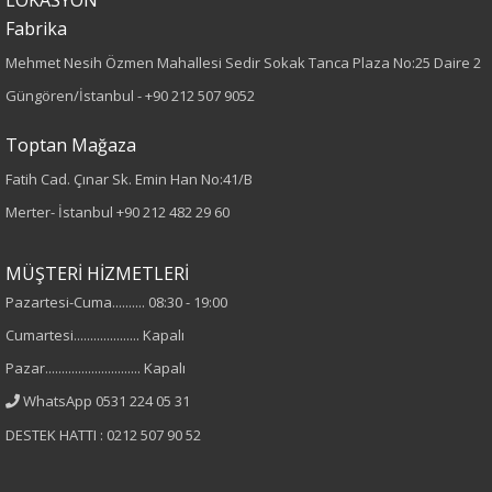
Fabrika
Dokuma
Mehmet Nesih Özmen Mahallesi Sedir Sokak Tanca Plaza No:25 Daire 2
Desen
Güngören/İstanbul -
+90 212 507 9052
Düz
Toptan Mağaza
Fatih Cad. Çınar Sk. Emin Han No:41/B
Kumaş
Merter- İstanbul
+90 212 482 29 60
%100 Polyester
MÜŞTERİ HİZMETLERİ
Cinsiyet
Pazartesi-Cuma.......... 08:30 - 19:00
Cumartesi.................... Kapalı
Kadın
Pazar............................. Kapalı
Kol Tipi
WhatsApp 0531 224 05 31
DESTEK HATTI : 0212 507 90 52
Kısa Kol