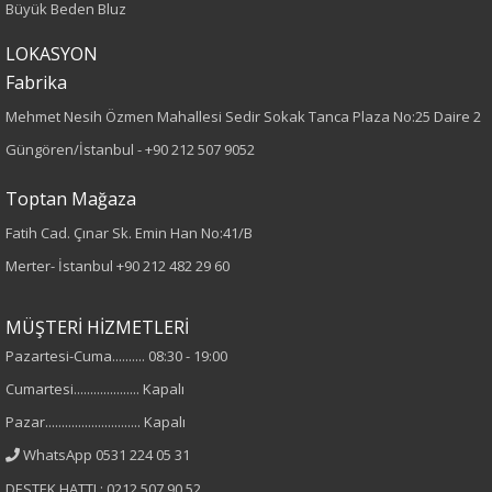
Büyük Beden Bluz
Kumaş Tipi
LOKASYON
Fabrika
Dokuma
Mehmet Nesih Özmen Mahallesi Sedir Sokak Tanca Plaza No:25 Daire 2
Desen
Güngören/İstanbul -
+90 212 507 9052
Düz
Toptan Mağaza
Fatih Cad. Çınar Sk. Emin Han No:41/B
Kumaş
Merter- İstanbul
+90 212 482 29 60
%100 Polyester
MÜŞTERİ HİZMETLERİ
Cinsiyet
Pazartesi-Cuma.......... 08:30 - 19:00
Cumartesi.................... Kapalı
Kadın
Pazar............................. Kapalı
Kol Tipi
WhatsApp 0531 224 05 31
DESTEK HATTI : 0212 507 90 52