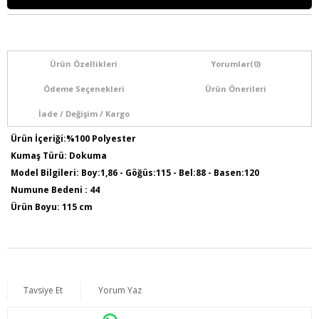
Ürün Özellikleri
Yorumlar
(0)
Ödeme Seçenekleri
Ürün Önerileri
İade / Değişim / Kargo
Ürün İçeriği:%100 Polyester
Kumaş Türü: Dokuma
Model Bilgileri: Boy:1,86 - Göğüs:115 - Bel:88 - Basen:120
Numune Bedeni : 44
Ürün Boyu: 115 cm
Tavsiye Et
Yorum Yaz