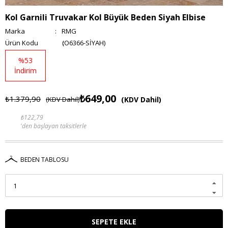
Kol Garnili Truvakar Kol Büyük Beden Siyah Elbise
Marka
:
RMG
(O6366-SİYAH)
%
53
İndirim
₺649,00
₺1.379,90
(KDV Dahil)
(KDV Dahil)
₺122,79
'den başlayan taksitlerle
BEDEN TABLOSU