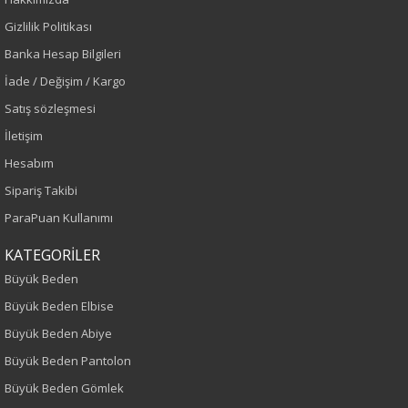
Renk
Gizlilik Politikası
Banka Hesap Bilgileri
Siyah
İade / Değişim / Kargo
Sezon
Satış sözleşmesi
İletişim
Sonbahar-Kış
Hesabım
Yaş Grubu
Sipariş Takibi
ParaPuan Kullanımı
Yetişkin
KATEGORİLER
Kalıp
Büyük Beden
Büyük Beden Elbise
Büyük Beden
Büyük Beden Abiye
Boy
Büyük Beden Pantolon
Büyük Beden Gömlek
115