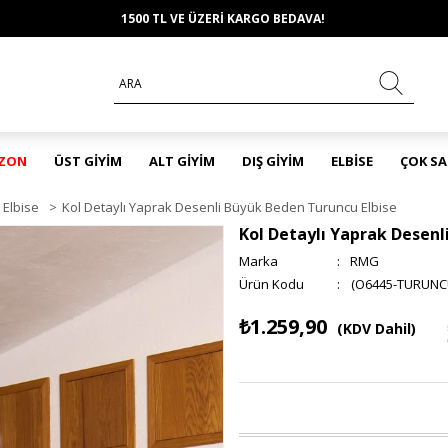
1500 TL VE ÜZERİ KARGO BEDAVA!
EZON
ÜST GİYİM
ALT GİYİM
DIŞ GİYİM
ELBİSE
ÇOK S
Elbise
>
Kol Detaylı Yaprak Desenli Büyük Beden Turuncu Elbise
Kol Detaylı Yaprak Desenl
Marka
:
RMG
(O6445-TURUNC
₺1.259,90
(KDV Dahil)