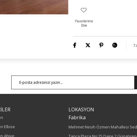
Ta
İLER
LOKASYON
Fabrika
en
n Elbise
Mehmet Nesih Özmen Mahallesi Sed
n Abiye
Tanca Plaza No:25 Daire 2 Güngören/