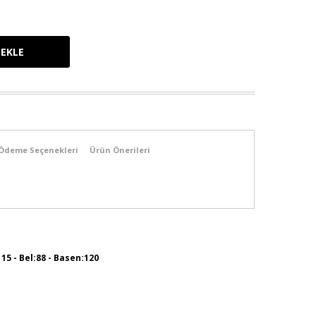
Ödeme Seçenekleri
Ürün Önerileri
115 - Bel:88 - Basen:120