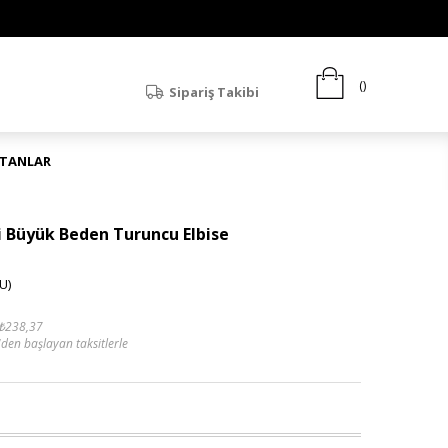
Sipariş Takibi
ATANLAR
i Büyük Beden Turuncu Elbise
U)
₺238,37
'den başlayan taksitlerle