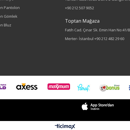
n Pantolon
+90 212 507 9052
en Gömlek
Toptan Mağaza
n Bluz
Fatih Cad. Çınar Sk. Emin Han No:41/
Merter- İstanbul
+90 212 482 29 60
Sezon : YAZLIK
Renk
Turuncu
Sezon