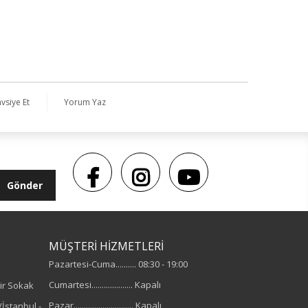
vsiye Et
Yorum Yaz
Gönder
MÜŞTERİ HİZMETLERİ
Pazartesi-Cuma.......... 08:30 - 19:00
Cumartesi.................... Kapalı
ir Sokak
Pazar............................. Kapalı
İstanbul -