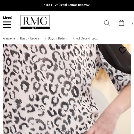
1500 TL VE ÜZERİ KARGO BEDAVA!
Menü
Anasayfa
Büyük Beden Elbise
Büyük Beden Abiye Elbise
Kol Detaylı Leopar Desenli Büyük Beden Ekru Elbise