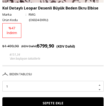
Kol Detaylı Leopar Desenli Büyük Beden Ekru Elbise
Marka
:
RMG
(O6024-EKRU)
%
47
İndirim
₺799,90
₺1.499,90
(KDV Dahil)
(KDV Dahil)
₺151,34
'den başlayan taksitlerle
BEDEN TABLOSU