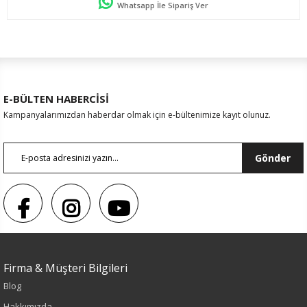
Whatsapp İle Sipariş Ver
E-BÜLTEN HABERCİSİ
Kampanyalarımızdan haberdar olmak için e-bültenimize kayıt olunuz.
Gönder
Firma & Müşteri Bilgileri
Blog
Hakkımızda
Sezon : YAZLIK