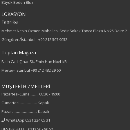
Büyük Beden Bluz
Leopar
LOKASYON
Kumaş
Fabrika
%100 Polyester
Mehmet Nesih Özmen Mahallesi Sedir Sokak Tanca Plaza No:25 Daire 2
Güngören/İstanbul -
+90 212 507 9052
Cinsiyet
Toptan Mağaza
Kadın
Fatih Cad. Çınar Sk. Emin Han No:41/B
Merter- İstanbul
+90 212 482 29 60
MÜŞTERİ HİZMETLERİ
Pazartesi-Cuma.......... 08:30 - 19:00
Cumartesi.................... Kapalı
Pazar............................. Kapalı
WhatsApp 0531 224 05 31
DESTEK HATTI : 0212 507 90 52