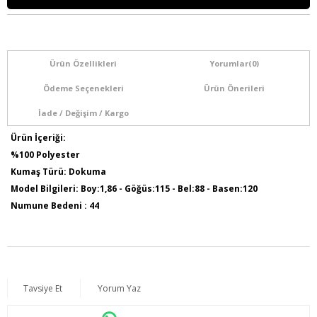
Ürün Özellikleri
Yorumlar
(0)
Ödeme Seçenekleri
Ürün Önerileri
İade / Değişim / Kargo
Ürün İçeriği:
%100 Polyester
Kumaş Türü: Dokuma
Model Bilgileri: Boy:1,86 - Göğüs:115 - Bel:88 - Basen:120
Numune Bedeni : 44
Ürün Boyu: 125 cm
Tavsiye Et
Yorum Yaz