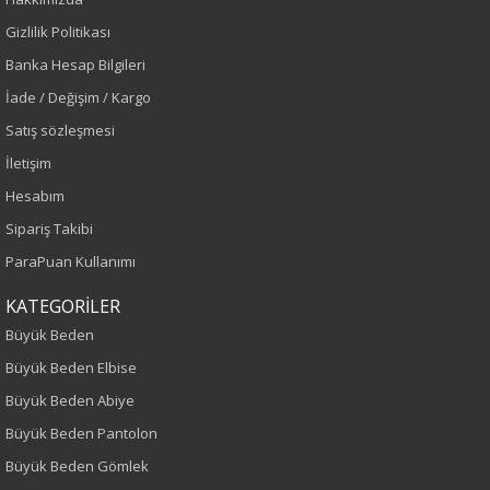
Gizlilik Politikası
Renk
Banka Hesap Bilgileri
İade / Değişim / Kargo
Ekru
Satış sözleşmesi
Sezon
İletişim
Hesabım
İlkbahar-Yaz
Sipariş Takibi
Yaş Grubu
ParaPuan Kullanımı
Yetişkin
KATEGORİLER
Büyük Beden
Kalıp
Büyük Beden Elbise
Büyük Beden Abiye
Büyük Beden
Büyük Beden Pantolon
Desen
Büyük Beden Gömlek