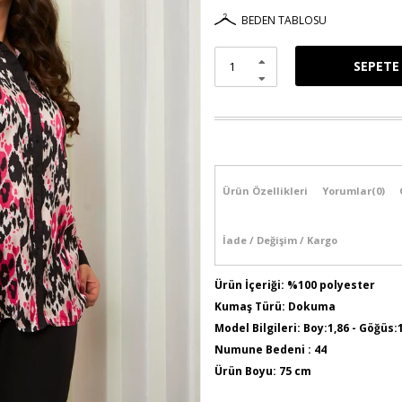
BEDEN TABLOSU
Ürün Özellikleri
Yorumlar
(0)
İade / Değişim / Kargo
Ürün İçeriği: %100 polyester
Kumaş Türü: Dokuma
Model Bilgileri: Boy:1,86 - Göğüs:
Numune Bedeni : 44
Ürün Boyu: 75 cm