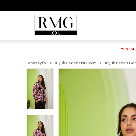
YENİ S
Anasayfa
>
Büyük Beden Üst Giyim
>
Büyük Beden Gö