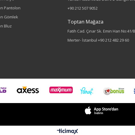
n Pantolon
+90 212 507 9052
en Gömlek
Toptan Mağaza
n Bluz
Fatih Cad. Çınar Sk. Emin Han No:41/
Merter- İstanbul
+90 212 482 29 60
Sezon : YAZLIK
Renk
Fuşya
Sezon