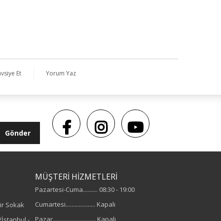
vsiye Et
Yorum Yaz
Gönder
MÜŞTERİ HİZMETLERİ
Pazartesi-Cuma.......... 08:30 - 19:00
Cumartesi.................... Kapalı
ir Sokak
Pazar............................. Kapalı
İstanbul -