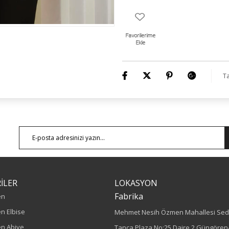
Ta
İLER
LOKASYON
Fabrika
en
n Elbise
Mehmet Nesih Özmen Mahallesi Sed
n Abiye
Tanca Plaza No:25 Daire 2 Güngören/