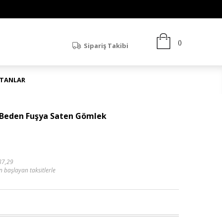
Sipariş Takibi
ATANLAR
k Beden Fuşya Saten Gömlek
87,29
n başlayan taksitlerle