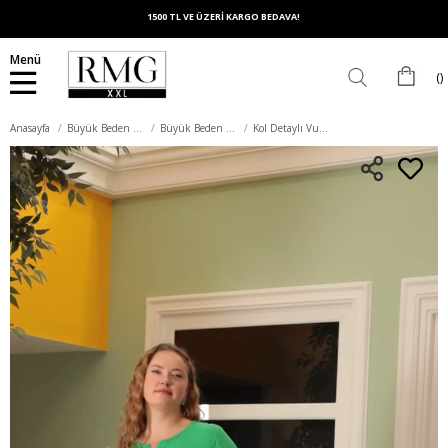
1500 TL VE ÜZERİ KARGO BEDAVA!
Menü
Anasayfa
Büyük Beden Üst Giyim
Büyük Beden Gömlek
Kol Detaylı Vual Viskon Büyük Beden Yeşil Gömlek