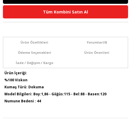
Tüm Kombini Satın Al
Ürün Özellikleri
Yorumlar
(0)
Ödeme Seçenekleri
Ürün Önerileri
İade / Değişim / Kargo
Ürün İçeriği:
%100 Viskon
Kumaş Türü: Dokuma
Model Bilgileri: Boy:1,86 - Göğüs:115 - Bel:88 - Basen:120
Numune Bedeni : 44
Ürün Boyu: 75 cm