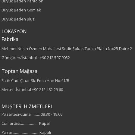
Büyük Beden Pantolon
Boy
Büyük Beden Gömlek
Büyük Beden Bluz
75
LOKASYON
Kumaş Tipi
Fabrika
Dokuma
Mehmet Nesih Özmen Mahallesi Sedir Sokak Tanca Plaza No:25 Daire 2
Güngören/İstanbul -
+90 212 507 9052
Desen
Toptan Mağaza
Düz
Fatih Cad. Çınar Sk. Emin Han No:41/B
Merter- İstanbul
+90 212 482 29 60
Kumaş
%100 Viskon
MÜŞTERİ HİZMETLERİ
Pazartesi-Cuma.......... 08:30 - 19:00
Yaka Tipi
Cumartesi.................... Kapalı
Hakim Yaka
Pazar............................. Kapalı