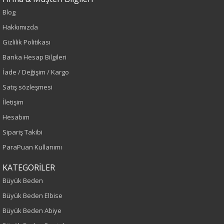
Blog
Hakkımızda
Sezon : YAZLIK
Gizlilik Politikası
Renk
Banka Hesap Bilgileri
İade / Değişim / Kargo
Yeşil
Satış sözleşmesi
Sezon
İletişim
Hesabım
İlkbahar-Yaz
Sipariş Takibi
Yaş Grubu
ParaPuan Kullanımı
Yetişkin
KATEGORİLER
Büyük Beden
Kalıp
Büyük Beden Elbise
Büyük Beden Abiye
Büyük Beden