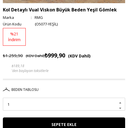
Kol Detaylı Vual Viskon Büyük Beden Yeşil Gömlek
Marka
:
RMG
(O5077-YEŞİL)
%
21
İndirim
₺999,90
₺1.259,90
(KDV Dahil)
(KDV Dahil)
₺189,18
'den başlayan taksitlerle
BEDEN TABLOSU