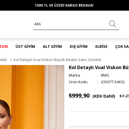
1500 TL VE ÜZERİ KARGO BEDAVA!
EZON
ÜST GİYİM
ALT GİYİM
DIŞ GİYİM
ELBİSE
ÇOK S
mlek
>
Kol Detaylı Vual Viskon Büyük Beden Saks Gömlek
Kol Detaylı Vual Viskon 
Marka
:
RMG
(O5077-SAKS)
₺999,90
₺1.2
(KDV Dahil)