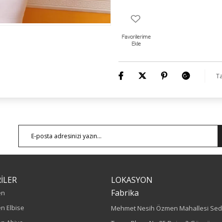
Ta
İLER
LOKASYON
Fabrika
en
n Elbise
Mehmet Nesih Özmen Mahallesi Sed