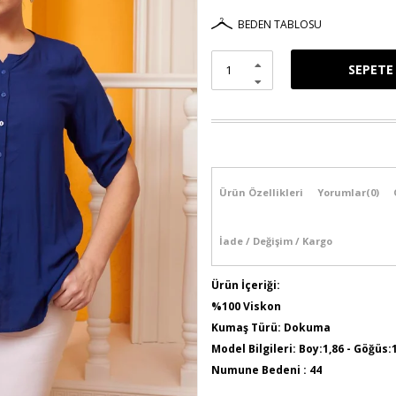
BEDEN TABLOSU
Ürün Özellikleri
Yorumlar
(0)
İade / Değişim / Kargo
Ürün İçeriği:
%100 Viskon
Kumaş Türü: Dokuma
Model Bilgileri: Boy:1,86 - Göğüs:
Numune Bedeni : 44
Ürün Boyu: 75 cm