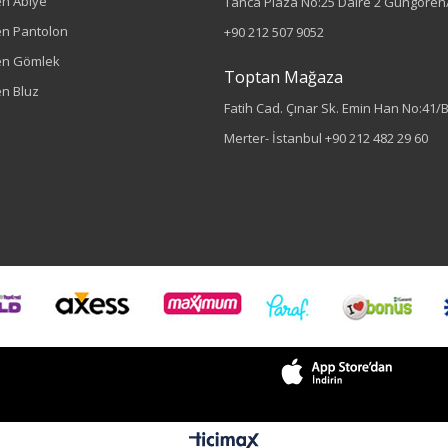
n Abiye
Tanca Plaza No:25 Daire 2 Güngören/
n Pantolon
+90 212 507 9052
en Gömlek
Toptan Mağaza
n Bluz
Fatih Cad. Çınar Sk. Emin Han No:41/
Merter- İstanbul
+90 212 482 29 60
Sezon : YAZLIK
Renk
Saks