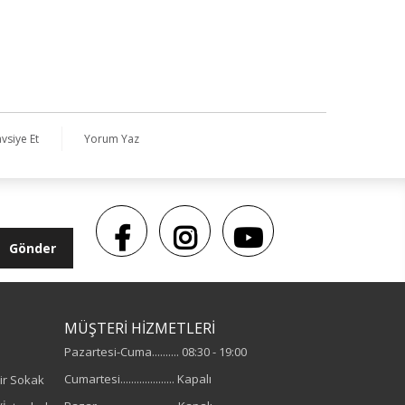
vsiye Et
Yorum Yaz
Gönder
MÜŞTERİ HİZMETLERİ
Pazartesi-Cuma.......... 08:30 - 19:00
Cumartesi.................... Kapalı
ir Sokak