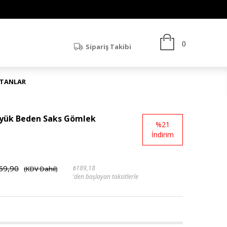
Sipariş Takibi
ATANLAR
Büyük Beden Saks Gömlek
%
21
İndirim
59,90
₺189,18
(KDV Dahil)
'den başlayan taksitlerle