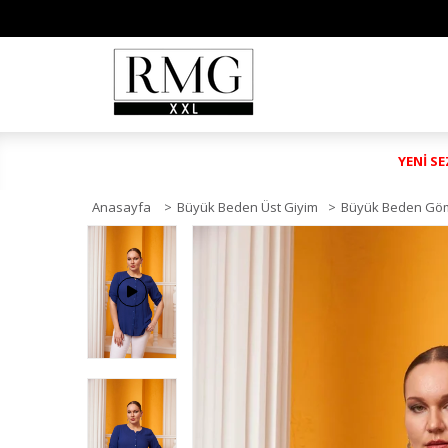
YENİ S
Anasayfa
>
Büyük Beden Üst Giyim
>
Büyük Beden Gö