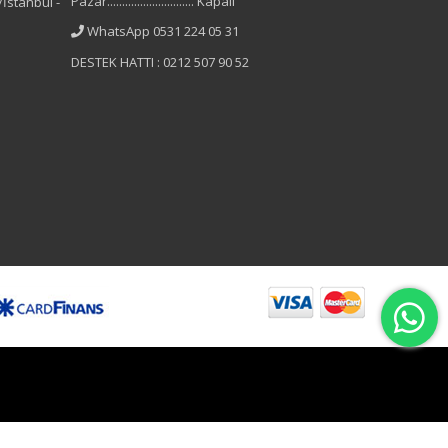
Pazar............................. Kapalı
İstanbul -
WhatsApp 0531 224 05 31
DESTEK HATTI : 0212 507 90 52
B