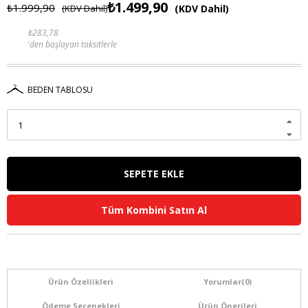
₺1.499,90
₺1.999,90
(KDV Dahil)
(KDV Dahil)
₺283,78
'den başlayan taksitlerle
BEDEN TABLOSU
Tüm Kombini Satın Al
Ürün Özellikleri
Yorumlar
(0)
Ödeme Seçenekleri
Ürün Önerileri