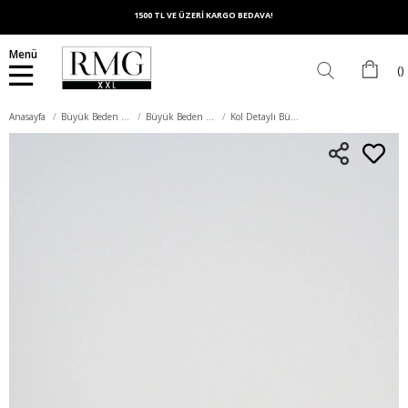
1500 TL VE ÜZERİ KARGO BEDAVA!
Menü
Anasayfa
Büyük Beden Dış Giyim
Büyük Beden Kaban
Kol Detaylı Büyük Beden Pudra Kaşe Kaban