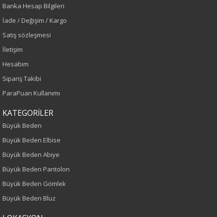
Banka Hesap Bilgileri
Sonbahar-Kış
İade / Değişim / Kargo
Satış sözleşmesi
Yaş Grubu
İletişim
Yetişkin
Hesabım
Sipariş Takibi
Kalıp
ParaPuan Kullanımı
Büyük Beden
KATEGORİLER
Büyük Beden
Desen
Büyük Beden Elbise
Düz
Büyük Beden Abiye
Büyük Beden Pantolon
Kumaş
Büyük Beden Gömlek
%100 Polyester
Büyük Beden Bluz
Cinsiyet