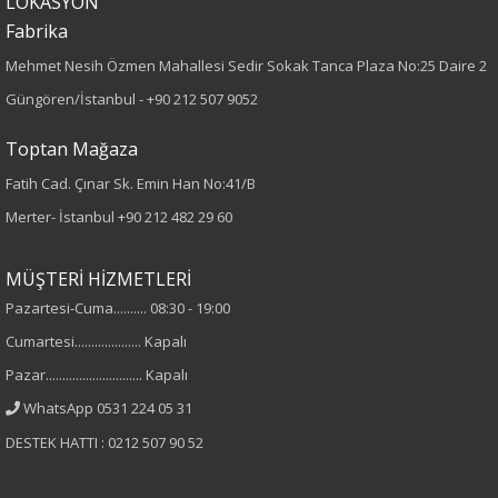
LOKASYON
Fabrika
Kadın
Mehmet Nesih Özmen Mahallesi Sedir Sokak Tanca Plaza No:25 Daire 2
Güngören/İstanbul -
+90 212 507 9052
Toptan Mağaza
Fatih Cad. Çınar Sk. Emin Han No:41/B
Merter- İstanbul
+90 212 482 29 60
MÜŞTERİ HİZMETLERİ
Pazartesi-Cuma.......... 08:30 - 19:00
Cumartesi.................... Kapalı
Pazar............................. Kapalı
WhatsApp 0531 224 05 31
DESTEK HATTI : 0212 507 90 52