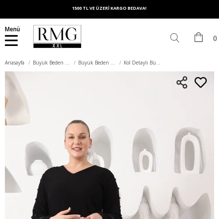
1500 TL VE ÜZERİ KARGO BEDAVA!
Menü
Anasayfa
Büyük Beden Üst Giyim
Büyük Beden Bluz
Kol Detaylı Büyük Beden Kırinkıl Siyah Bluz