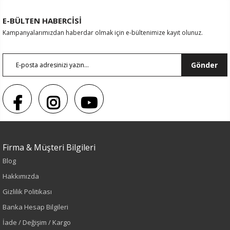
E-BÜLTEN HABERCİSİ
Kampanyalarımızdan haberdar olmak için e-bültenimize kayıt olunuz.
Gönder
Firma & Müşteri Bilgileri
Blog
Sezon : YAZLIK
Hakkımızda
Renk
Gizlilik Politikası
Banka Hesap Bilgileri
Siyah
İade / Değişim / Kargo