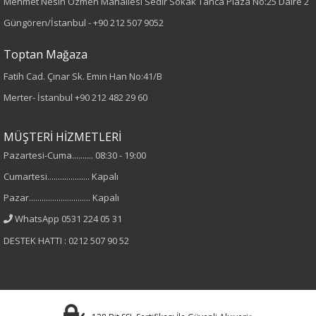
Mehmet Nesih Özmen Mahallesi Sedir Sokak Tanca Plaza No:25 Daire 2
Desen
Güngören/İstanbul -
+90 212 507 9052
Düz
Toptan Mağaza
Fatih Cad. Çınar Sk. Emin Han No:41/B
Kumaş
Merter- İstanbul
+90 212 482 29 60
%100 Viskon
MÜŞTERİ HİZMETLERİ
Cinsiyet
Pazartesi-Cuma.......... 08:30 - 19:00
Cumartesi.................... Kapalı
Kadın
Pazar............................. Kapalı
Kol Tipi
WhatsApp 0531 224 05 31
DESTEK HATTI : 0212 507 90 52
Uzun Kol