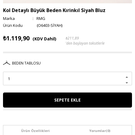
Kol Detaylı Büyük Beden Kırinkıl Siyah Bluz
Marka
:
RMG
(O6403-SİYAH)
₺1.119,90
₺211,89
(KDV Dahil)
'den başlayan taksitlerle
BEDEN TABLOSU
Ürün Özellikleri
Yorumlar
(0)