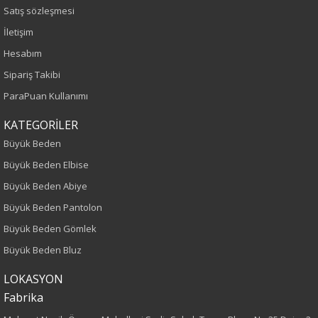
Sezon
Satış sözleşmesi
İletişim
İlkbahar-Yaz
Hesabım
Yaş Grubu
Sipariş Takibi
ParaPuan Kullanımı
Yetişkin
KATEGORİLER
Kalıp
Büyük Beden
Büyük Beden Elbise
Büyük Beden
Büyük Beden Abiye
Boy
Büyük Beden Pantolon
Büyük Beden Gömlek
80
Büyük Beden Bluz
Kumaş Tipi
LOKASYON
Fabrika
Dokuma