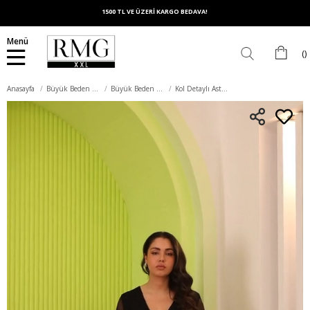
1500 TL VE ÜZERİ KARGO BEDAVA!
Menü
Anasayfa
Büyük Beden Elbise
Büyük Beden Abiye Elbise
Kol Detaylı Astarlı Büyük Beden Siyah Elbise