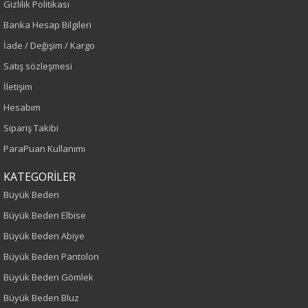
Gizlilik Politikası
Sezon
Banka Hesap Bilgileri
İlkbahar-Yaz
İade / Değişim / Kargo
Satış sözleşmesi
Yaş Grubu
İletişim
Yetişkin
Hesabım
Sipariş Takibi
Kalıp
ParaPuan Kullanımı
Büyük Beden
KATEGORİLER
Büyük Beden
Boy
Büyük Beden Elbise
110
Büyük Beden Abiye
Büyük Beden Pantolon
Kumaş Tipi
Büyük Beden Gömlek
Örme
Büyük Beden Bluz