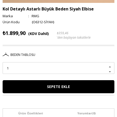
Kol Detaylı Astarlı Büyük Beden Siyah Elbise
Marka
:
RMG
(O6312-SİYAH)
₺1.899,90
₺359,46
(KDV Dahil)
'den başlayan taksitlerle
BEDEN TABLOSU
Ürün Özellikleri
Yorumlar
(0)