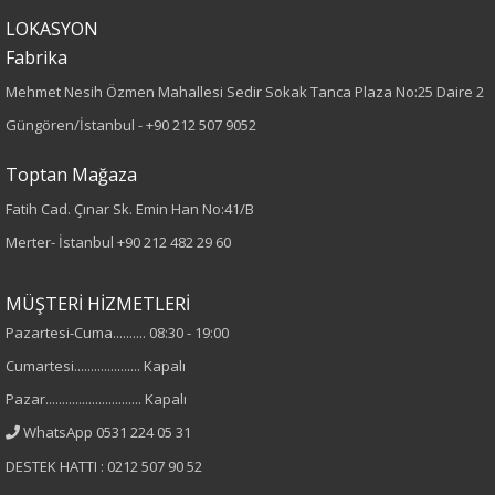
Desen
LOKASYON
Fabrika
Düz
Mehmet Nesih Özmen Mahallesi Sedir Sokak Tanca Plaza No:25 Daire 2
Güngören/İstanbul -
+90 212 507 9052
Kumaş
Toptan Mağaza
%100 Polyester
Fatih Cad. Çınar Sk. Emin Han No:41/B
Cinsiyet
Merter- İstanbul
+90 212 482 29 60
Kadın
MÜŞTERİ HİZMETLERİ
Kol Tipi
Pazartesi-Cuma.......... 08:30 - 19:00
Cumartesi.................... Kapalı
Uzun Kol
Pazar............................. Kapalı
WhatsApp 0531 224 05 31
DESTEK HATTI : 0212 507 90 52