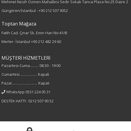
Mehmet Nesih Özmen Mahallesi Sedir Sokak Tanca Plaza No:25 Daire 2
Desen
Güngören/İstanbul -
+90 212 507 9052
Düz
Toptan Mağaza
Fatih Cad. Çınar Sk. Emin Han No:41/B
Kumaş
Merter- İstanbul
+90 212 482 29 60
%100 Polyester
MÜŞTERİ HİZMETLERİ
Cinsiyet
Pazartesi-Cuma.......... 08:30 - 19:00
Cumartesi.................... Kapalı
Kadın
Pazar............................. Kapalı
Kol Tipi
WhatsApp 0531 224 05 31
DESTEK HATTI : 0212 507 90 52
Uzun Kol