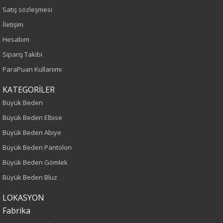
Sezon
Satış sözleşmesi
İletişim
Sonbahar-Kış
Hesabım
Yaş Grubu
Sipariş Takibi
ParaPuan Kullanımı
Yetişkin
KATEGORİLER
Kalıp
Büyük Beden
Büyük Beden Elbise
Büyük Beden
Büyük Beden Abiye
Boy
Büyük Beden Pantolon
Büyük Beden Gömlek
85
Büyük Beden Bluz
Kumaş Tipi
LOKASYON
Fabrika
Dokuma