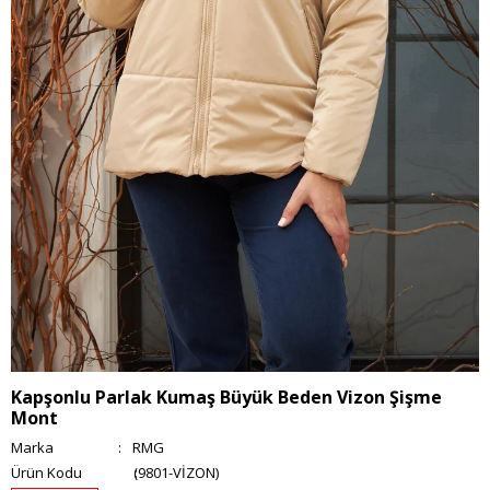
Kapşonlu Parlak Kumaş Büyük Beden Vizon Şişme
Mont
Marka
:
RMG
(9801-VİZON)