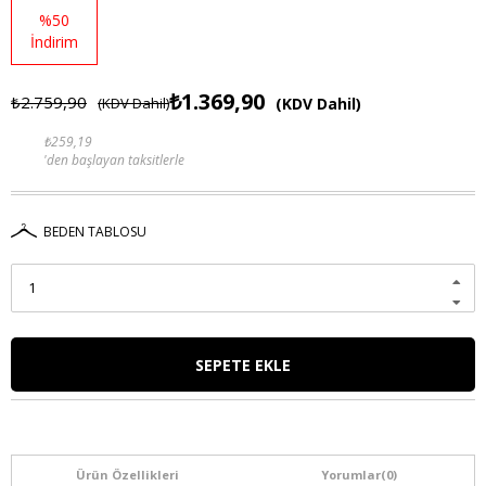
%
50
İndirim
₺1.369,90
₺2.759,90
(KDV Dahil)
(KDV Dahil)
₺259,19
'den başlayan taksitlerle
BEDEN TABLOSU
Ürün Özellikleri
Yorumlar
(0)