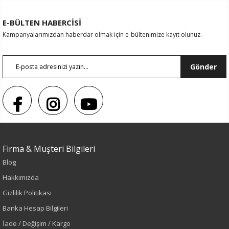
E-BÜLTEN HABERCİSİ
Kampanyalarımızdan haberdar olmak için e-bültenimize kayıt olunuz.
Gönder
Firma & Müşteri Bilgileri
Blog
Sezon : KIŞLIK
Hakkımızda
Renk
Gizlilik Politikası
Banka Hesap Bilgileri
Vizon
İade / Değişim / Kargo