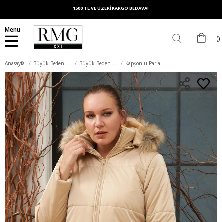
1500 TL VE ÜZERİ KARGO BEDAVA!
Menü
Anasayfa
Büyük Beden Dış Giyim
Büyük Beden Mont
Kapşonlu Parlak Kumaş Büyük Beden Vizon Şişme Mont