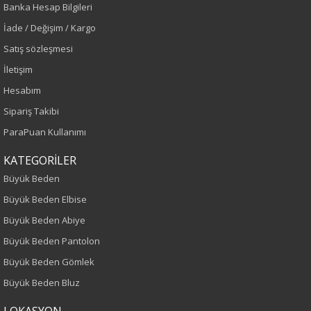
Banka Hesap Bilgileri
İndigo
İade / Değişim / Kargo
Sezon
Satış sözleşmesi
İletişim
İlkbahar-Yaz
Hesabım
Yaş Grubu
Sipariş Takibi
ParaPuan Kullanımı
Yetişkin
KATEGORİLER
Kalıp
Büyük Beden
Büyük Beden Elbise
Büyük Beden
Büyük Beden Abiye
Boy
Büyük Beden Pantolon
Büyük Beden Gömlek
80
Büyük Beden Bluz
Kumaş Tipi
LOKASYON