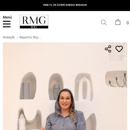
1500 TL VE ÜZERİ KARGO BEDAVA!
Menü
Anasayfa
Kapşonlu Büyük Beden İndigo Yıkamalı Gömlek