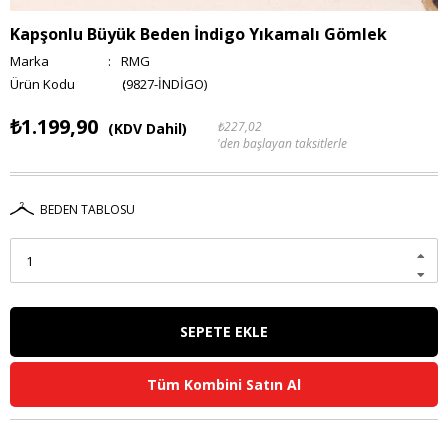
Kapşonlu Büyük Beden İndigo Yıkamalı Gömlek
Marka
:
RMG
(9827-İNDİGO)
₺1.199,90
₺227,02
(KDV Dahil)
'den başlayan taksitlerle
BEDEN TABLOSU
Tüm Kombini Satın Al