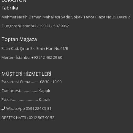
Fabrika
Dokuma
Mehmet Nesih Özmen Mahallesi Sedir Sokak Tanca Plaza No:25 Daire 2
Desen
Güngören/İstanbul -
+90 212 507 9052
Düz
Toptan Mağaza
Fatih Cad. Çınar Sk. Emin Han No:41/B
Kumaş
Merter- İstanbul
+90 212 482 29 60
%100 Pamuk
MÜŞTERİ HİZMETLERİ
Cinsiyet
Pazartesi-Cuma.......... 08:30 - 19:00
Cumartesi.................... Kapalı
Kadın
Pazar............................. Kapalı
Kol Tipi
WhatsApp 0531 224 05 31
DESTEK HATTI : 0212 507 90 52
Uzun Kol