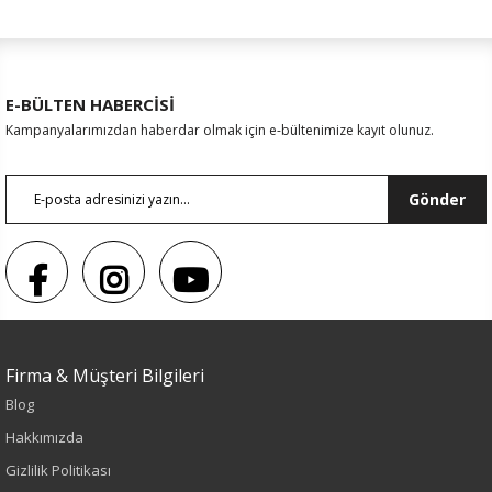
E-BÜLTEN HABERCİSİ
Kampanyalarımızdan haberdar olmak için e-bültenimize kayıt olunuz.
Gönder
Firma & Müşteri Bilgileri
Blog
Sezon : YAZLIK
Hakkımızda
Renk
Gizlilik Politikası