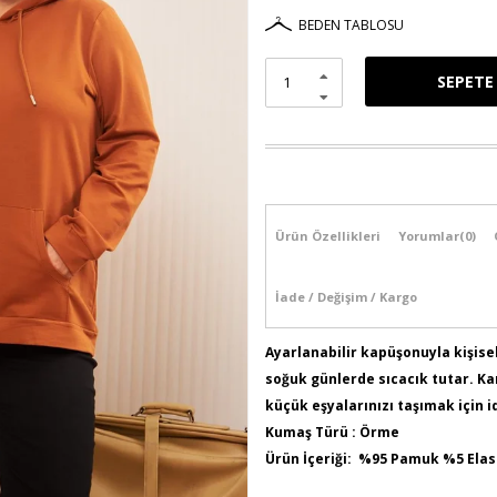
BEDEN TABLOSU
Ürün Özellikleri
Yorumlar
(0)
İade / Değişim / Kargo
Ayarlanabilir kapüşonuyla kişisel
soğuk günlerde sıcacık tutar. Kan
küçük eşyalarınızı taşımak için i
Kumaş Türü : Örme
Ürün İçeriği: %95 Pamuk %5 Ela
Model Bilgileri: Boy:1,74 - Göğüs: