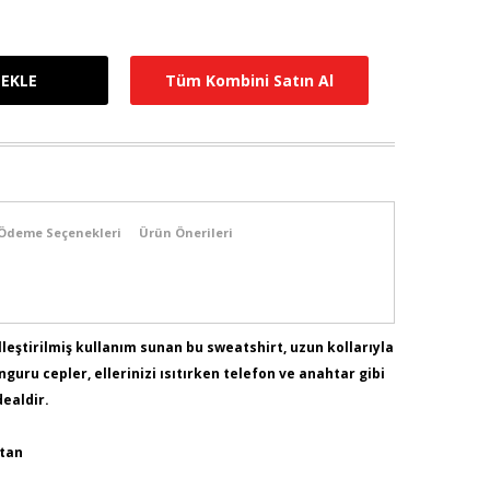
Tüm Kombini Satın Al
Ödeme Seçenekleri
Ürün Önerileri
leştirilmiş kullanım sunan bu sweatshirt, uzun kollarıyla
guru cepler, ellerinizi ısıtırken telefon ve anahtar gibi
dealdir.
stan
115 - Bel:88 - Basen:120