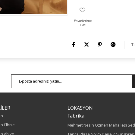
Numune Bedeni : 44
Ürün Kodu : O4355
Ürün Boyu: 80 cm
Ta
İLER
LOKASYON
Fabrika
en
n Elbise
Mehmet Nesih Özmen Mahallesi Sed
n Abiye
Tanca Plaza No:25 Daire 2 Güngören/