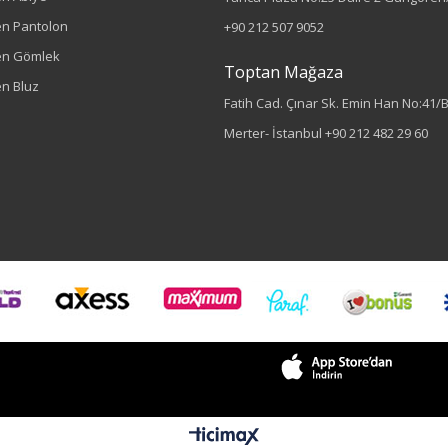
n Pantolon
+90 212 507 9052
en Gömlek
Toptan Mağaza
n Bluz
Fatih Cad. Çınar Sk. Emin Han No:41/
Merter- İstanbul
+90 212 482 29 60
Sezon : KIŞLIK
Renk