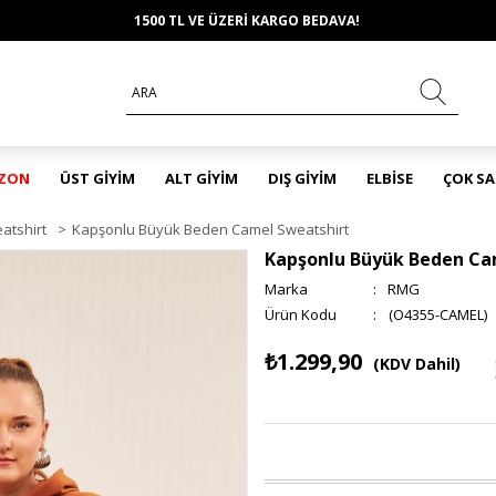
1500 TL VE ÜZERİ KARGO BEDAVA!
EZON
ÜST GİYİM
ALT GİYİM
DIŞ GİYİM
ELBİSE
ÇOK S
atshirt
>
Kapşonlu Büyük Beden Camel Sweatshirt
Kapşonlu Büyük Beden Ca
Marka
:
RMG
(O4355-CAMEL)
₺1.299,90
(KDV Dahil)