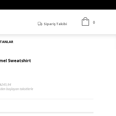
Sipariş Takibi
ATANLAR
mel Sweatshirt
₺245,94
'den başlayan taksitlerle