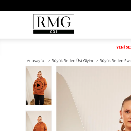
YENİ S
Anasayfa
>
Büyük Beden Üst Giyim
>
Büyük Beden Swe