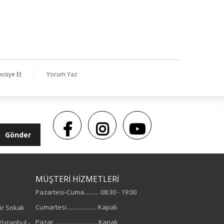
vsiye Et
Yorum Yaz
Gönder
MÜŞTERİ HİZMETLERİ
Pazartesi-Cuma.......... 08:30 - 19:00
Cumartesi.................... Kapalı
ir Sokak
Pazar............................. Kapalı
İstanbul -