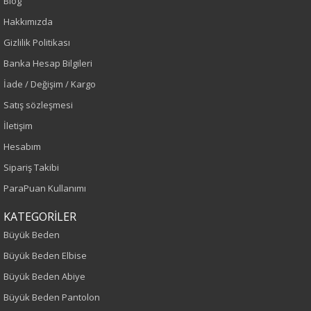
Blog
Beyaz
Hakkımızda
Gizlilik Politikası
Sezon
Banka Hesap Bilgileri
Sonbahar-Kış
İade / Değişim / Kargo
Satış sözleşmesi
Yaş Grubu
İletişim
Yetişkin
Hesabım
Sipariş Takibi
Kalıp
ParaPuan Kullanımı
Büyük Beden
KATEGORİLER
Büyük Beden
Boy
Büyük Beden Elbise
80
Büyük Beden Abiye
Büyük Beden Pantolon
Kumaş Tipi