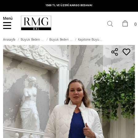
1500 TL VE ÜZERİ KARGO BEDAVA!
Menü
Anasayfa
Büyük Beden Dış Giyim
Büyük Beden Mont
Kapitone Büyük Beden Beyaz Mont