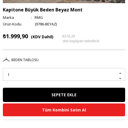
Kapitone Büyük Beden Beyaz Mont
Marka
:
RMG
(9786-BEYAZ)
₺1.999,90
₺378,38
(KDV Dahil)
'den başlayan taksitlerle
BEDEN TABLOSU
Tüm Kombini Satın Al