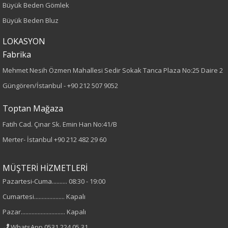
Büyük Beden Gömlek
Dokuma
Büyük Beden Bluz
Desen
LOKASYON
Fabrika
Düz
Mehmet Nesih Özmen Mahallesi Sedir Sokak Tanca Plaza No:25 Daire 2
Güngören/İstanbul -
+90 212 507 9052
Kumaş
Toptan Mağaza
%100 Polyester
Fatih Cad. Çınar Sk. Emin Han No:41/B
Cinsiyet
Merter- İstanbul
+90 212 482 29 60
Kadın
MÜŞTERİ HİZMETLERİ
Kol Tipi
Pazartesi-Cuma.......... 08:30 - 19:00
Cumartesi.................... Kapalı
Uzun Kol
Pazar............................. Kapalı
WhatsApp 0531 224 05 31