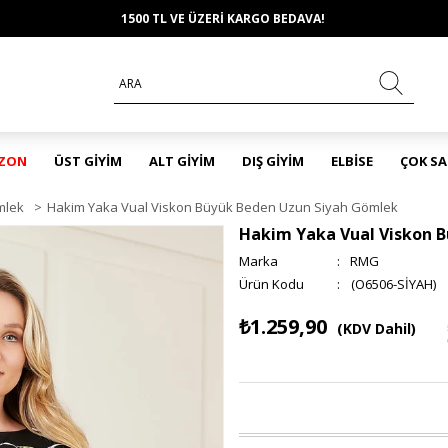
1500 TL VE ÜZERİ KARGO BEDAVA!
EZON
ÜST GİYİM
ALT GİYİM
DIŞ GİYİM
ELBİSE
ÇOK S
mlek
>
Hakim Yaka Vual Viskon Büyük Beden Uzun Siyah Gömlek
Hakim Yaka Vual Viskon 
Marka
:
RMG
(O6506-SİYAH)
₺1.259,90
(KDV Dahil)