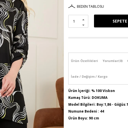
BEDEN TABLOSU
Ürün Özellikleri
Yorumlar
(0)
İade / Değişim / Kargo
Ürün İçeriği: % 100 Viskon
Kumaş Türü: DOKUMA
Model Bilgileri: Boy:1,86 - Göğüs:
Numune Bedeni : 44
Ürün Boyu: 90 cm