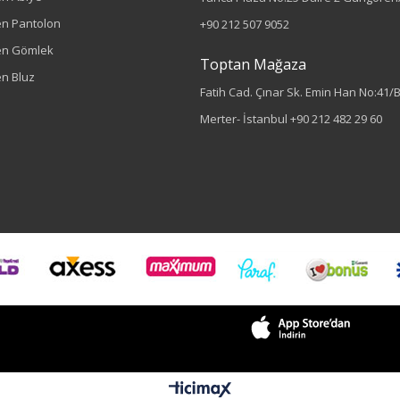
n Pantolon
+90 212 507 9052
en Gömlek
Toptan Mağaza
n Bluz
Fatih Cad. Çınar Sk. Emin Han No:41/
Merter- İstanbul
+90 212 482 29 60
Sezon : YAZLIK
Renk
Siyah
Sezon