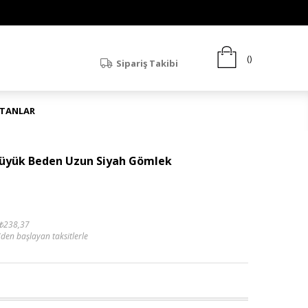
Sipariş Takibi
ATANLAR
Büyük Beden Uzun Siyah Gömlek
₺238,37
'den başlayan taksitlerle