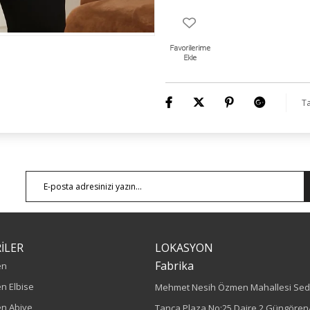
Ta
İLER
LOKASYON
Fabrika
en
n Elbise
Mehmet Nesih Özmen Mahallesi Sed
n Abiye
Tanca Plaza No:25 Daire 2 Güngören/