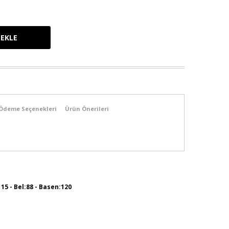
Ödeme Seçenekleri
Ürün Önerileri
115 - Bel:88 - Basen:120