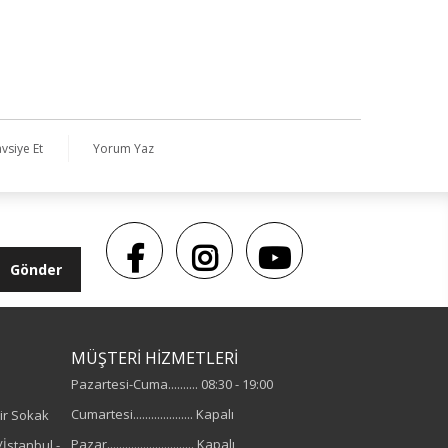
vsiye Et
Yorum Yaz
Gönder
MÜŞTERİ HİZMETLERİ
Pazartesi-Cuma.......... 08:30 - 19:00
Cumartesi.................... Kapalı
ir Sokak
Pazar............................. Kapalı
İstanbul -