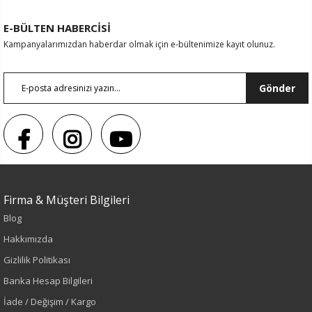
E-BÜLTEN HABERCİSİ
Kampanyalarımızdan haberdar olmak için e-bültenimize kayıt olunuz.
Gönder
Firma & Müşteri Bilgileri
Blog
Sezon : YAZLIK
Hakkımızda
Renk
Gizlilik Politikası
Banka Hesap Bilgileri
Pudra
İade / Değişim / Kargo