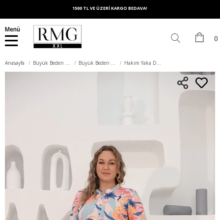
1500 TL VE ÜZERİ KARGO BEDAVA!
Menü
Anasayfa
Büyük Beden Üst Giyim
Büyük Beden Gömlek
Hakim Yaka Desenli Büyük Beden Pudra Gömlek