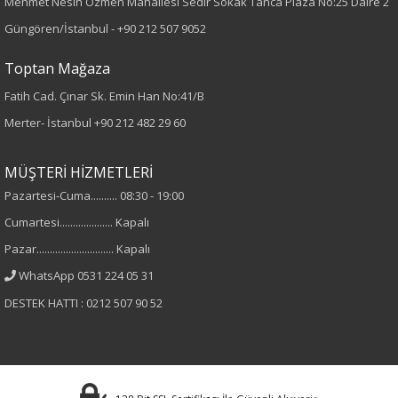
Mehmet Nesih Özmen Mahallesi Sedir Sokak Tanca Plaza No:25 Daire 2
Desen
Güngören/İstanbul -
+90 212 507 9052
Desenli
Toptan Mağaza
Fatih Cad. Çınar Sk. Emin Han No:41/B
Kumaş
Merter- İstanbul
+90 212 482 29 60
%100 Viskon
MÜŞTERİ HİZMETLERİ
Cinsiyet
Pazartesi-Cuma.......... 08:30 - 19:00
Cumartesi.................... Kapalı
Kadın
Pazar............................. Kapalı
Kol Tipi
WhatsApp 0531 224 05 31
DESTEK HATTI : 0212 507 90 52
Kısa Kol