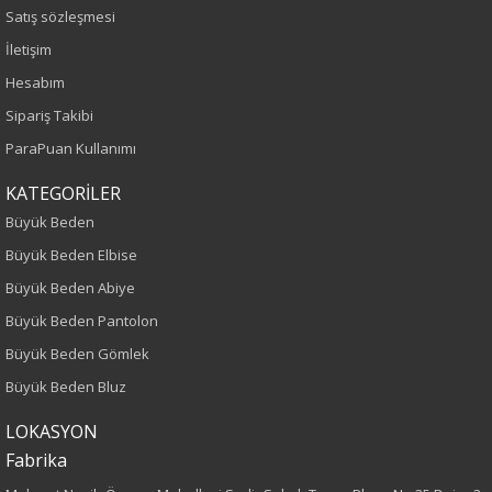
Sezon
Satış sözleşmesi
İletişim
İlkbahar-Yaz
Hesabım
Yaş Grubu
Sipariş Takibi
ParaPuan Kullanımı
Yetişkin
KATEGORİLER
Kalıp
Büyük Beden
Büyük Beden Elbise
Büyük Beden
Büyük Beden Abiye
Boy
Büyük Beden Pantolon
Büyük Beden Gömlek
75
Büyük Beden Bluz
Kumaş Tipi
LOKASYON
Fabrika
Dokuma