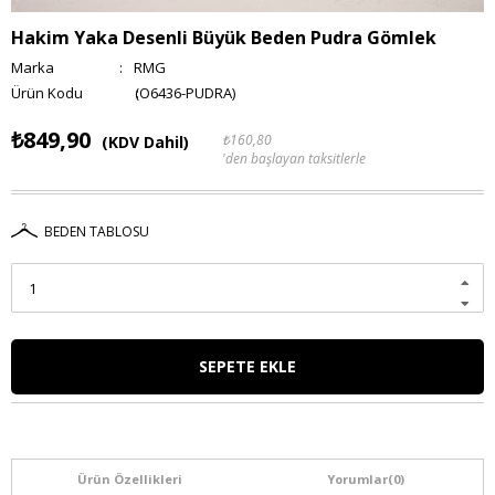
Hakim Yaka Desenli Büyük Beden Pudra Gömlek
Marka
:
RMG
(O6436-PUDRA)
₺849,90
₺160,80
(KDV Dahil)
'den başlayan taksitlerle
BEDEN TABLOSU
Ürün Özellikleri
Yorumlar
(0)