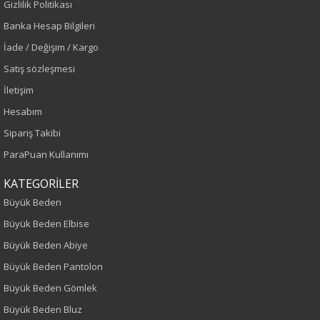
Gizlilik Politikası
Sezon
Banka Hesap Bilgileri
İlkbahar-Yaz
İade / Değişim / Kargo
Sonbahar-Kış
Satış sözleşmesi
İletişim
Yaş Grubu
Hesabım
Yetişkin
Sipariş Takibi
ParaPuan Kullanımı
Bel
KATEGORİLER
Normal Bel
Büyük Beden
Kalıp
Büyük Beden Elbise
Büyük Beden Abiye
Büyük Beden
Büyük Beden Pantolon
Büyük Beden Gömlek
Boy
Büyük Beden Bluz