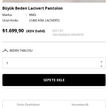
Büyük Beden Lacivert Pantolon
Marka
:
RMG
(1492-KİM. LACİVERT)
₺1.699,90
₺321,62
(KDV Dahil)
'den başlayan taksitlerle
BEDEN TABLOSU
Ürün Özellikleri
Yorumlar
(0)