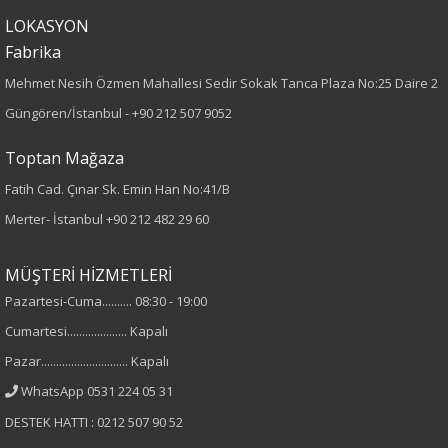
90
LOKASYON
Paça Tipi
Fabrika
Mehmet Nesih Özmen Mahallesi Sedir Sokak Tanca Plaza No:25 Daire 2
Bilek Paça
Güngören/İstanbul -
+90 212 507 9052
Kumaş Tipi
Toptan Mağaza
Denim
Fatih Cad. Çınar Sk. Emin Han No:41/B
Merter- İstanbul
+90 212 482 29 60
Desen
MÜŞTERİ HİZMETLERİ
Düz
Pazartesi-Cuma.......... 08:30 - 19:00
Kumaş
Cumartesi.................... Kapalı
Pazar............................. Kapalı
%98 Pamuk
WhatsApp 0531 224 05 31
%2 Elastan
DESTEK HATTI : 0212 507 90 52
Cinsiyet