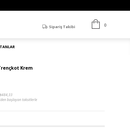
Sipariş Takibi
ATANLAR
 Trençkot Krem
₺484,33
'den başlayan taksitlerle