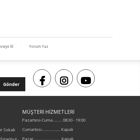
vsiye Et
Yorum Yaz
Gönder
MÜŞTERİ HİZMETLERİ
Pazartesi-Cuma.......... 08:30 - 19:00
Cumartesi.................... Kapalı
ir Sokak
Pazar............................. Kapalı
İstanbul -