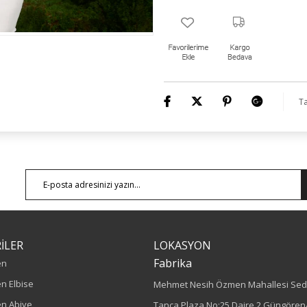
Ürün Boyu: 80 cm
Ta
İLER
LOKASYON
Fabrika
en
n Elbise
Mehmet Nesih Özmen Mahallesi Sed
n Abiye
Tanca Plaza No:25 Daire 2 Güngören/