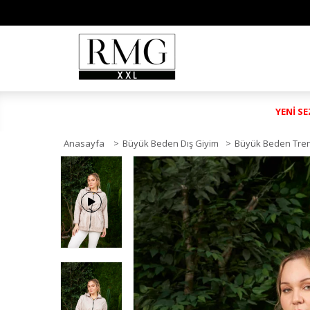
YENİ S
Anasayfa
>
Büyük Beden Dış Giyim
>
Büyük Beden Tre