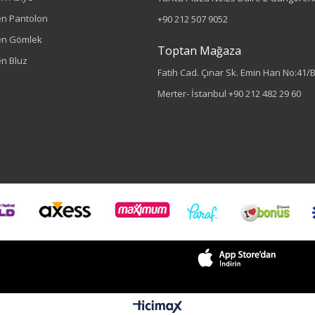
n Pantolon
+90 212 507 9052
en Gömlek
Toptan Mağaza
n Bluz
Fatih Cad. Çınar Sk. Emin Han No:41/
Merter- İstanbul
+90 212 482 29 60
Sezon : YAZLIK
Renk
Krem