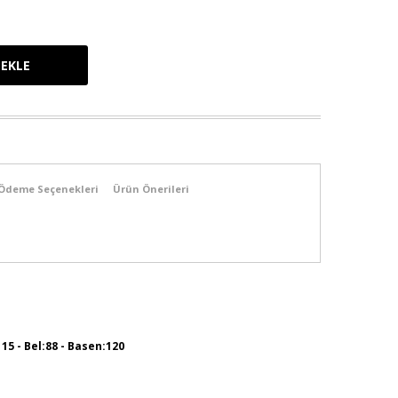
Ödeme Seçenekleri
Ürün Önerileri
115 - Bel:88 - Basen:120