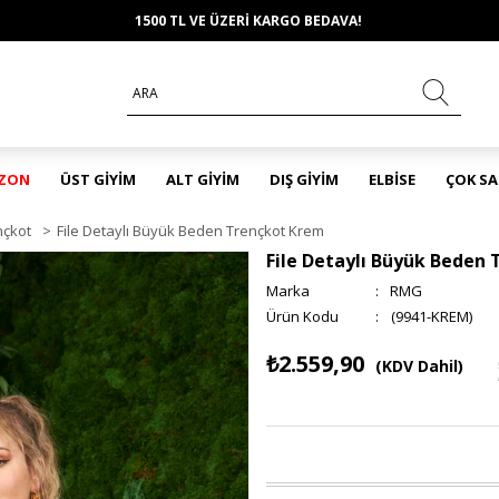
1500 TL VE ÜZERİ KARGO BEDAVA!
EZON
ÜST GİYİM
ALT GİYİM
DIŞ GİYİM
ELBİSE
ÇOK S
nçkot
>
File Detaylı Büyük Beden Trençkot Krem
File Detaylı Büyük Beden
Marka
:
RMG
(9941-KREM)
₺2.559,90
(KDV Dahil)