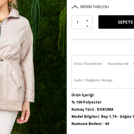
BEDEN TABLOSU
Ürün Özellikleri
Yorumlar
(0)
İade / Değişim / Kargo
Ürün İçeriği:
% 100 Polyester
Kumaş Türü : DOKUMA
Model Bilgileri: Boy:1,74 - Göğüs:
Numune Bedeni : 44
Ürün Kodu : 9941