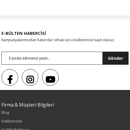
E-BÜLTEN HABERCİSİ
Kampanyalarımızdan haberdar olmak için e-bültenimize kayıt olunuz.
Gönder
Firma & Müşteri Bilgileri
Blog
Sezon : YAZLIK
Hakkımızda
Renk
Gizlilik Politikası