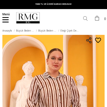
1500 TL VE ÜZERİ KARGO BEDAVA!
Menü
Anasayfa
Büyük Beden Üst Giyim
Büyük Beden Gömlek
Eteği Çiçek Desenli Vual Viskon Büyük Beden Kahve Gömlek