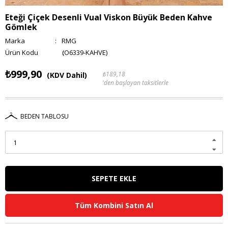
Eteği Çiçek Desenli Vual Viskon Büyük Beden Kahve
Gömlek
Marka
:
RMG
(O6339-KAHVE)
₺999,90
₺189,18
(KDV Dahil)
'den başlayan taksitlerle
BEDEN TABLOSU
Tüm Kombini Satın Al