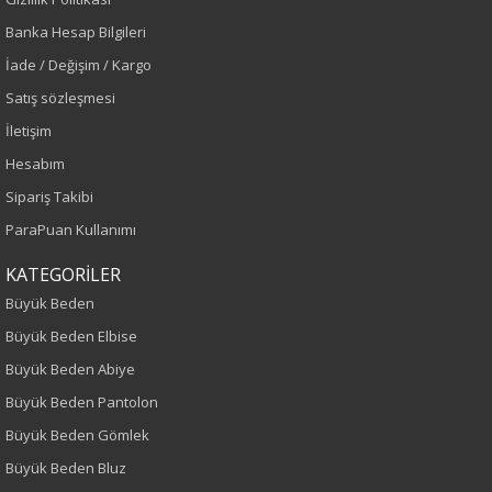
Banka Hesap Bilgileri
Kahve
İade / Değişim / Kargo
Sezon
Satış sözleşmesi
İletişim
İlkbahar-Yaz
Hesabım
Yaş Grubu
Sipariş Takibi
ParaPuan Kullanımı
Yetişkin
KATEGORİLER
Kalıp
Büyük Beden
Büyük Beden Elbise
Büyük Beden
Büyük Beden Abiye
Boy
Büyük Beden Pantolon
Büyük Beden Gömlek
80
Büyük Beden Bluz