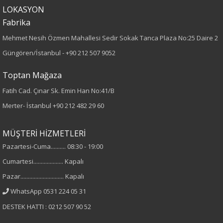
Kumaş Tipi
LOKASYON
Fabrika
Dokuma
Mehmet Nesih Özmen Mahallesi Sedir Sokak Tanca Plaza No:25 Daire 2
Desen
Güngören/İstanbul -
+90 212 507 9052
Çiçekli
Toptan Mağaza
Fatih Cad. Çınar Sk. Emin Han No:41/B
Kumaş
Merter- İstanbul
+90 212 482 29 60
%100 Viskon
MÜŞTERİ HİZMETLERİ
Cinsiyet
Pazartesi-Cuma.......... 08:30 - 19:00
Cumartesi.................... Kapalı
Kadın
Pazar............................. Kapalı
Kol Tipi
WhatsApp 0531 224 05 31
DESTEK HATTI : 0212 507 90 52
Uzun Kol