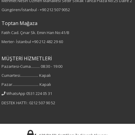
Mehmet Nesih Özmen Mahallesi Sedir Sokak Tanca Plaza No:25 Daire 2
Desen
Güngören/İstanbul -
+90 212 507 9052
Düz
Toptan Mağaza
Fatih Cad. Çınar Sk. Emin Han No:41/B
Kumaş
Merter- İstanbul
+90 212 482 29 60
%95 Viskon
%5 Elastan
MÜŞTERİ HİZMETLERİ
Pazartesi-Cuma.......... 08:30 - 19:00
Cinsiyet
Cumartesi.................... Kapalı
Kadın
Pazar............................. Kapalı
WhatsApp 0531 224 05 31
Kol Tipi
DESTEK HATTI : 0212 507 90 52
Sıfır Kol