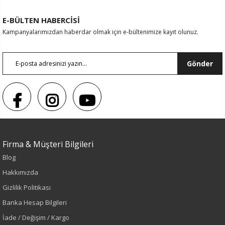
E-BÜLTEN HABERCİSİ
Kampanyalarımızdan haberdar olmak için e-bültenimize kayıt olunuz.
Gönder
Firma & Müşteri Bilgileri
Blog
Sezon : YAZLIK
Hakkımızda
Renk
Gizlilik Politikası
Banka Hesap Bilgileri
Siyah
İade / Değişim / Kargo