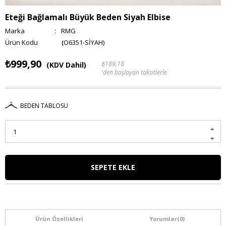
Eteği Bağlamalı Büyük Beden Siyah Elbise
Marka
:
RMG
(O6351-SİYAH)
₺999,90
₺189,18
(KDV Dahil)
'den başlayan taksitlerle
BEDEN TABLOSU
Ürün Özellikleri
Yorumlar
(0)