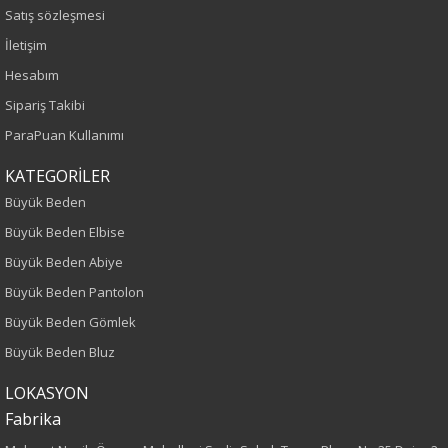
Sezon
Satış sözleşmesi
İletişim
İlkbahar-Yaz
Hesabım
Yaş Grubu
Sipariş Takibi
ParaPuan Kullanımı
Yetişkin
KATEGORİLER
Kalıp
Büyük Beden
Büyük Beden Elbise
Büyük Beden
Büyük Beden Abiye
Boy
Büyük Beden Pantolon
Büyük Beden Gömlek
120
Büyük Beden Bluz
Kumaş Tipi
LOKASYON
Fabrika
Örme