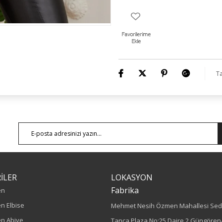
Ürün Kodu : 9817
Ta
İLER
LOKASYON
Fabrika
en
n Elbise
Mehmet Nesih Özmen Mahallesi Sed
n Abiye
Tanca Plaza No:25 Daire 2 Güngören/