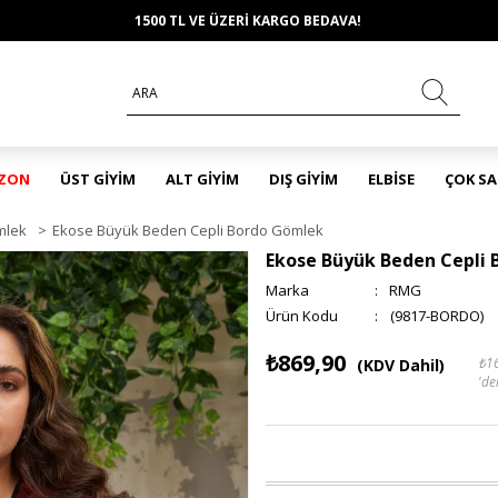
1500 TL VE ÜZERİ KARGO BEDAVA!
EZON
ÜST GİYİM
ALT GİYİM
DIŞ GİYİM
ELBİSE
ÇOK S
mlek
>
Ekose Büyük Beden Cepli Bordo Gömlek
Ekose Büyük Beden Cepli
Marka
:
RMG
(9817-BORDO)
₺869,90
₺1
(KDV Dahil)
'de