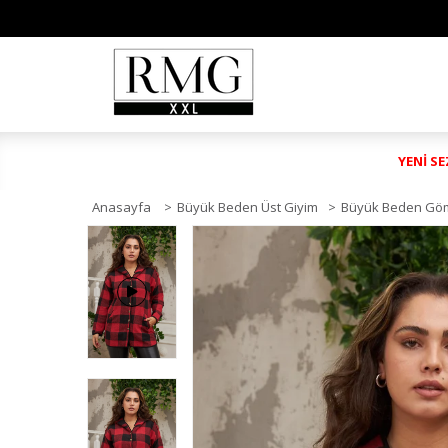
YENİ S
Anasayfa
>
Büyük Beden Üst Giyim
>
Büyük Beden Gö