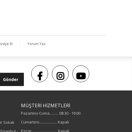
vsiye Et
Yorum Yaz
Gönder
MÜŞTERİ HİZMETLERİ
Pazartesi-Cuma.......... 08:30 - 19:00
Cumartesi.................... Kapalı
ir Sokak
Pazar............................. Kapalı
İstanbul -