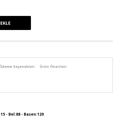
Ödeme Seçenekleri
Ürün Önerileri
115 - Bel:88 - Basen:120