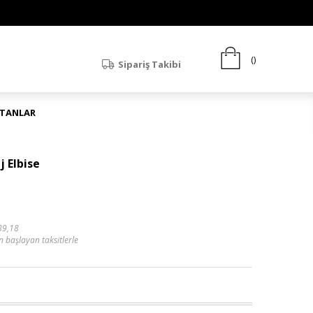
Sipariş Takibi
ATANLAR
 Elbise
89,18
n başlayan taksitlerle