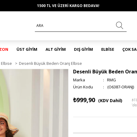
1500 TL VE ÜZERİ KARGO BEDAVA!
EZON
ÜST GİYİM
ALT GİYİM
DIŞ GİYİM
ELBİSE
ÇOK S
Elbise
>
Desenli Büyük Beden Oranj Elbise
Desenli Büyük Beden Oranj
Marka
:
RMG
(O6387-ORANJ)
₺999,90
₺1
(KDV Dahil)
'de