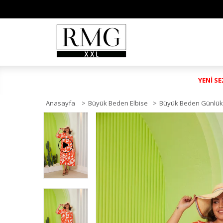
YENİ S
Anasayfa
>
Büyük Beden Elbise
>
Büyük Beden Günlük 