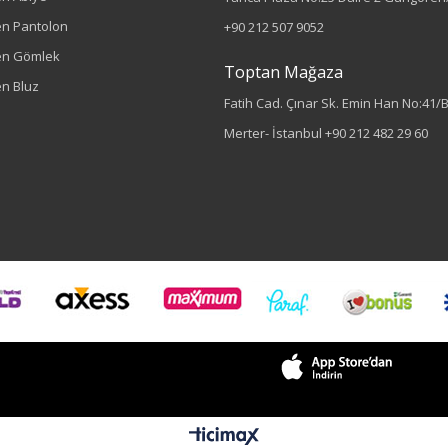
n Pantolon
+90 212 507 9052
en Gömlek
Toptan Mağaza
n Bluz
Fatih Cad. Çınar Sk. Emin Han No:41/
Merter- İstanbul
+90 212 482 29 60
Sezon : YAZLIK
Renk
Oranj
Sezon