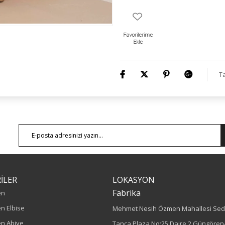
Ta
İLER
LOKASYON
Fabrika
en
n Elbise
Mehmet Nesih Özmen Mahallesi Sed
n Abiye
Tanca Plaza No:25 Daire 2 Güngören/