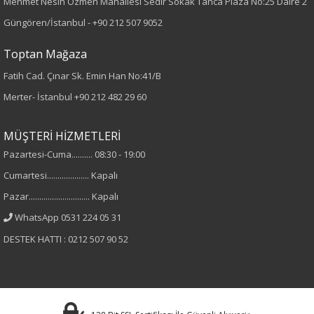
Mehmet Nesih Özmen Mahallesi Sedir Sokak Tanca Plaza No:25 Daire 2
Desen
Güngören/İstanbul -
+90 212 507 9052
Düz
Toptan Mağaza
Fatih Cad. Çınar Sk. Emin Han No:41/B
Kumaş
Merter- İstanbul
+90 212 482 29 60
%100 Pamuk
MÜŞTERİ HİZMETLERİ
Cinsiyet
Pazartesi-Cuma.......... 08:30 - 19:00
Cumartesi.................... Kapalı
Kadın
Pazar............................. Kapalı
Kol Tipi
WhatsApp 0531 224 05 31
DESTEK HATTI : 0212 507 90 52
Uzun Kol