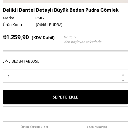
Delikli Dantel Detaylı Büyük Beden Pudra Gömlek
Marka
:
RMG
(O6461-PUDRA)
₺1.259,90
₺238,37
(KDV Dahil)
'den başlayan taksitlerle
BEDEN TABLOSU
Ürün Özellikleri
Yorumlar
(0)