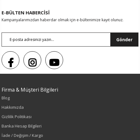
E-BÜLTEN HABERCİSİ
Kampanyalarımızdan haberdar olmak için e-bültenimize kayıt olunuz.
Gönder
Firma & Müşteri Bilgileri
Blog
Sezon : YAZLIK
Hakkımızda
Renk
Gizlilik Politikası
Banka Hesap Bilgileri
Pudra
İade / Değişim / Kargo