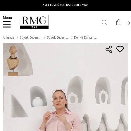
1500 TL VE ÜZERİ KARGO BEDAVA!
Menü
Anasayfa
Büyük Beden Üst Giyim
Büyük Beden Gömlek
Delikli Dantel Detaylı Büyük Beden Pudra Gömlek