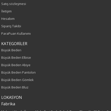
Sezon
Satış sözleşmesi
İletişim
İlkbahar-Yaz
Hesabım
Yaş Grubu
Sipariş Takibi
ParaPuan Kullanımı
Yetişkin
KATEGORİLER
Kalıp
Büyük Beden
Büyük Beden Elbise
Büyük Beden
Büyük Beden Abiye
Boy
Büyük Beden Pantolon
Büyük Beden Gömlek
75
Büyük Beden Bluz
Kumaş Tipi
LOKASYON
Fabrika
Dokuma