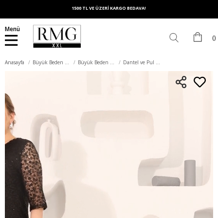
1500 TL VE ÜZERİ KARGO BEDAVA!
Menü
Anasayfa
Büyük Beden Elbise
Büyük Beden Abiye Elbise
Dantel ve Pul Payet detaylı Astarlı Büyük Beden Elbise Siyah