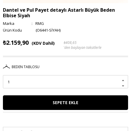
Dantel ve Pul Payet detaylı Astarlı Büyük Beden
Elbise Siyah
Marka
:
RMG
(O6441-SİYAH)
₺2.159,90
₺408,65
(KDV Dahil)
'den başlayan taksitlerle
BEDEN TABLOSU