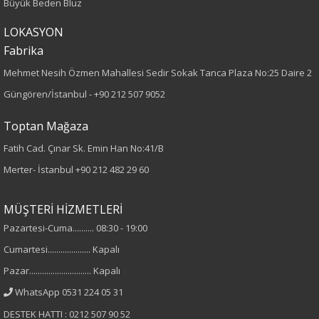
Büyük Beden Bluz
Desen
LOKASYON
Fabrika
Düz
Mehmet Nesih Özmen Mahallesi Sedir Sokak Tanca Plaza No:25 Daire 2
Güngören/İstanbul -
+90 212 507 9052
Kumaş
Toptan Mağaza
%100 Polyester
Fatih Cad. Çınar Sk. Emin Han No:41/B
Cinsiyet
Merter- İstanbul
+90 212 482 29 60
Kadın
MÜŞTERİ HİZMETLERİ
Kol Tipi
Pazartesi-Cuma.......... 08:30 - 19:00
Cumartesi.................... Kapalı
Truvakar Kol
Pazar............................. Kapalı
WhatsApp 0531 224 05 31
DESTEK HATTI : 0212 507 90 52