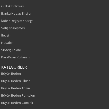
Gizlilik Politikası
Sezon
Banka Hesap Bilgileri
İlkbahar-Yaz
İade / Değişim / Kargo
Satış sözleşmesi
Yaş Grubu
İletişim
Yetişkin
Hesabım
Sipariş Takibi
Kalıp
ParaPuan Kullanımı
Büyük Beden
KATEGORİLER
Büyük Beden
Boy
Büyük Beden Elbise
150
Büyük Beden Abiye
Büyük Beden Pantolon
Kumaş Tipi
Büyük Beden Gömlek
Dokuma