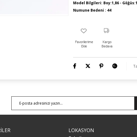
Model Bilgileri: Boy:1,86 - Göğüs:
Numune Bedeni : 44
Ürün Boyu: 150 cm
Ta
İLER
LOKASYON