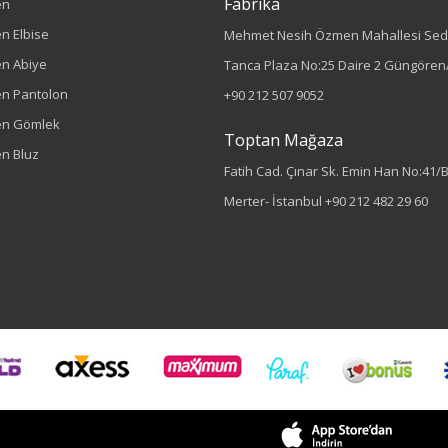
Fabrika
en
n Elbise
Mehmet Nesih Özmen Mahallesi Sed
n Abiye
Tanca Plaza No:25 Daire 2 Güngören/
n Pantolon
+90 212 507 9052
en Gömlek
Toptan Mağaza
n Bluz
Fatih Cad. Çınar Sk. Emin Han No:41/
Merter- İstanbul
+90 212 482 29 60
Sezon : YAZLIK
Renk