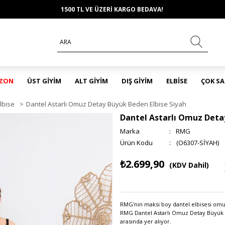
1500 TL VE ÜZERİ KARGO BEDAVA!
EZON
ÜST GİYİM
ALT GİYİM
DIŞ GİYİM
ELBİSE
ÇOK S
lbise
>
Dantel Astarlı Omuz Detay Büyük Beden Elbise Siyah
Dantel Astarlı Omuz Deta
Marka
:
RMG
(O6307-SİYAH)
₺2.699,90
(KDV Dahil)
RMG'nin maksi boy dantel elbisesi omuz 
RMG Dantel Astarlı Omuz Detay Büyük Be
arasında yer alıyor.