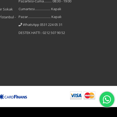
Pazartesi-Cuma.......... 08:30 - 19:00
Cumartesi.................... Kapalı
ir Sokak
Pazar............................. Kapalı
İstanbul -
WhatsApp 0531 224 05 31
DESTEK HATTI : 0212 507 90 52
B