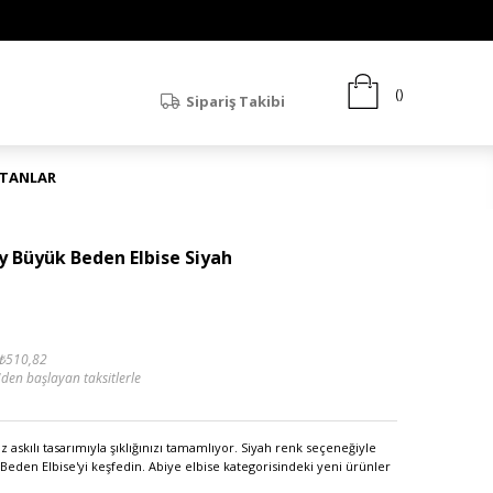
Sipariş Takibi
ATANLAR
y Büyük Beden Elbise Siyah
₺510,82
'den başlayan taksitlerle
askılı tasarımıyla şıklığınızı tamamlıyor. Siyah renk seçeneğiyle
den Elbise'yi keşfedin. Abiye elbise kategorisindeki yeni ürünler