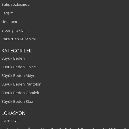
Sezon
Satış sözleşmesi
İletişim
İlkbahar-Yaz
Hesabım
Yaş Grubu
Sipariş Takibi
ParaPuan Kullanımı
Yetişkin
KATEGORİLER
Kalıp
Büyük Beden
Büyük Beden Elbise
Büyük Beden
Büyük Beden Abiye
Boy
Büyük Beden Pantolon
Büyük Beden Gömlek
80
Büyük Beden Bluz
Kumaş Tipi
LOKASYON
Fabrika
Dokuma