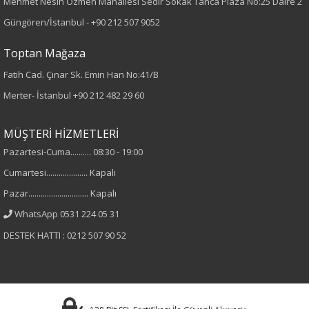
Mehmet Nesih Özmen Mahallesi Sedir Sokak Tanca Plaza No:25 Daire 2
Desen
Güngören/İstanbul -
+90 212 507 9052
Çizgili
Toptan Mağaza
Fatih Cad. Çınar Sk. Emin Han No:41/B
Kumaş
Merter- İstanbul
+90 212 482 29 60
%100 Viskon
MÜŞTERİ HİZMETLERİ
Cinsiyet
Pazartesi-Cuma.......... 08:30 - 19:00
Cumartesi.................... Kapalı
Kadın
Pazar............................. Kapalı
Kol Tipi
WhatsApp 0531 224 05 31
DESTEK HATTI : 0212 507 90 52
Truvakar Kol