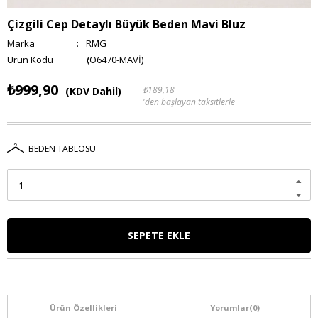
Çizgili Cep Detaylı Büyük Beden Mavi Bluz
Marka
:
RMG
(O6470-MAVİ)
₺999,90
₺189,18
(KDV Dahil)
'den başlayan taksitlerle
BEDEN TABLOSU
Ürün Özellikleri
Yorumlar
(0)