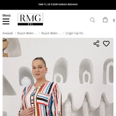
1500 TL VE ÜZERİ KARGO BEDAVA!
Menü
Anasayfa
Büyük Beden Üst Giyim
Büyük Beden Bluz
Çizgili Cep Detaylı Büyük Beden Mavi Bluz