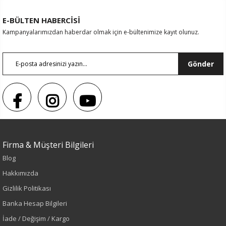
E-BÜLTEN HABERCİSİ
Kampanyalarımızdan haberdar olmak için e-bültenimize kayıt olunuz.
Gönder
Firma & Müşteri Bilgileri
Blog
Sezon : YAZLIK
Hakkımızda
Renk
Gizlilik Politikası
Banka Hesap Bilgileri
Mavi
İade / Değişim / Kargo