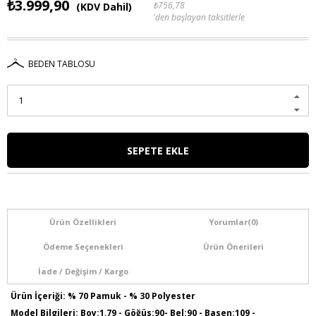
₺3.999,90
₺756,78
(KDV Dahil)
'den başlayan taksitlerle
BEDEN TABLOSU
Ürün Özellikleri
Yorumlar
(0)
Ödeme Seçenekleri
Ürün Önerileri
İade / Değişim / Kargo
Ürün İçeriği: % 70 Pamuk - % 30 Polyester
Model Bilgileri: Boy:1,79 - Göğüs:90- Bel:90 - Basen:109 -