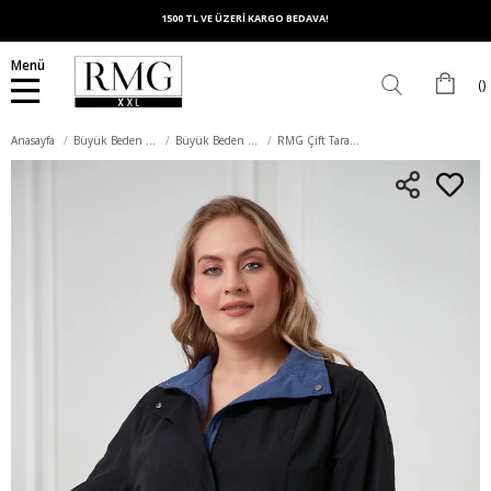
1500 TL VE ÜZERİ KARGO BEDAVA!
Menü
Anasayfa
Büyük Beden Dış Giyim
Büyük Beden Trençkot
RMG Çift Taraflı Büyük Beden Trençkot Siyah