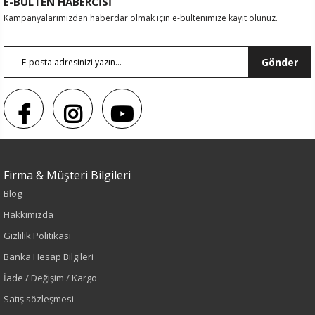
E-BÜLTEN HABERCİSİ
Kampanyalarımızdan haberdar olmak için e-bültenimize kayıt olunuz.
Gönder
Renk
Firma & Müşteri Bilgileri
Siyah
Blog
Hakkımızda
Sezon
Gizlilik Politikası
İlkbahar-Yaz
Banka Hesap Bilgileri
İade / Değişim / Kargo
Yaş Grubu
Satış sözleşmesi