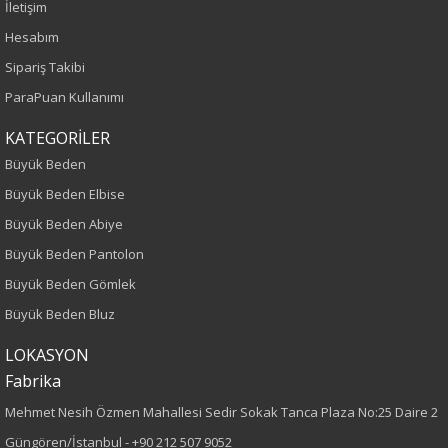
Yetişkin
İletişim
Hesabım
Kalıp
Sipariş Takibi
ParaPuan Kullanımı
Büyük Beden
KATEGORİLER
Desen
Büyük Beden
Düz
Büyük Beden Elbise
Büyük Beden Abiye
Cinsiyet
Büyük Beden Pantolon
Kadın
Büyük Beden Gömlek
Büyük Beden Bluz
LOKASYON
Fabrika
Mehmet Nesih Özmen Mahallesi Sedir Sokak Tanca Plaza No:25 Daire 2
Güngören/İstanbul -
+90 212 507 9052