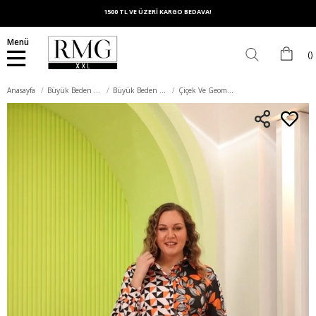
1500 TL VE ÜZERİ KARGO BEDAVA!
Menü
Anasayfa
Büyük Beden Üst Giyim
Büyük Beden Gömlek
Çiçek Ve Geometrik Desenli Büyük Beden Siyah Saten Gömlek