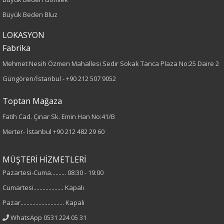
Kumaş Tipi
Büyük Beden Bluz
Dokuma
LOKASYON
Fabrika
Desen
Mehmet Nesih Özmen Mahallesi Sedir Sokak Tanca Plaza No:25 Daire 2
Desenli
Güngören/İstanbul -
+90 212 507 9052
Kumaş
Toptan Mağaza
Fatih Cad. Çınar Sk. Emin Han No:41/B
%100 Polyester
Merter- İstanbul
+90 212 482 29 60
Cinsiyet
MÜŞTERİ HİZMETLERİ
Kadın
Pazartesi-Cuma.......... 08:30 - 19:00
Kol Tipi
Cumartesi.................... Kapalı
Pazar............................. Kapalı
Uzun Kol
WhatsApp 0531 224 05 31