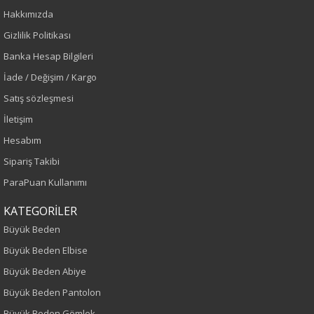
Hakkımızda
Siyah
Gizlilik Politikası
Banka Hesap Bilgileri
Sezon
İade / Değişim / Kargo
İlkbahar-Yaz
Satış sözleşmesi
İletişim
Yaş Grubu
Hesabım
Yetişkin
Sipariş Takibi
ParaPuan Kullanımı
Kalıp
KATEGORİLER
Büyük Beden
Büyük Beden
Büyük Beden Elbise
Boy
Büyük Beden Abiye
75
Büyük Beden Pantolon
Büyük Beden Gömlek