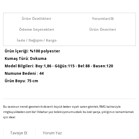
Ürün Özellikleri
Yorumlar
(0)
Ödeme Seçenekleri
Ürün Önerileri
İade / Değişim / Kargo
Ürün İçeriği: %100 polyester
Kumaş Türü: Dokuma
Model Bilgileri: Boy:1,86 - Göğüs:115 - Bel:88 - Basen:120
Numune Bedeni : 44
Ürün Boyu: 75 cm
Bu sezonun trendi geometrik desenli büyük beden siyah saten gömlek, RMG kalitesiyle
rmgbuyukbeden.com'da! İlkbahar-yaz koleksiyonumuzdaki bu özel parça, şıklığınızı tamamlamak
için ideal.
Tavsiye Et
Yorum Yaz