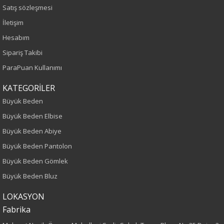
Sezon
Satış sözleşmesi
İletişim
İlkbahar-Yaz
Hesabım
Yaş Grubu
Sipariş Takibi
ParaPuan Kullanımı
Yetişkin
KATEGORİLER
Kalıp
Büyük Beden
Büyük Beden Elbise
Büyük Beden
Büyük Beden Abiye
Boy
Büyük Beden Pantolon
Büyük Beden Gömlek
75
Büyük Beden Bluz
Kumaş Tipi
LOKASYON
Fabrika
Dokuma