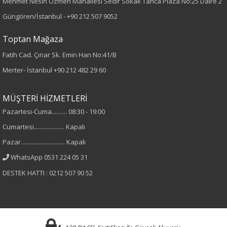
Mehmet Nesih Özmen Mahallesi Sedir Sokak Tanca Plaza No:25 Daire 2
Desen
Güngören/İstanbul -
+90 212 507 9052
Taşlı
Toptan Mağaza
Fatih Cad. Çınar Sk. Emin Han No:41/B
Kumaş
Merter- İstanbul
+90 212 482 29 60
%95 Pamuk
%5 Elastan
MÜŞTERİ HİZMETLERİ
Pazartesi-Cuma.......... 08:30 - 19:00
Cinsiyet
Cumartesi.................... Kapalı
Kadın
Pazar............................. Kapalı
WhatsApp 0531 224 05 31
Kol Tipi
DESTEK HATTI : 0212 507 90 52
Kısa Kol