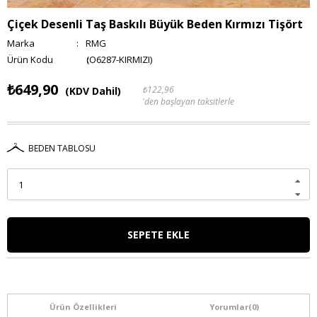
Çiçek Desenli Taş Baskılı Büyük Beden Kırmızı Tişört
Marka
:
RMG
(O6287-KIRMIZI)
₺649,90
₺122,96
(KDV Dahil)
'den başlayan taksitlerle
BEDEN TABLOSU
Ürün Özellikleri
Yorumlar
(0)