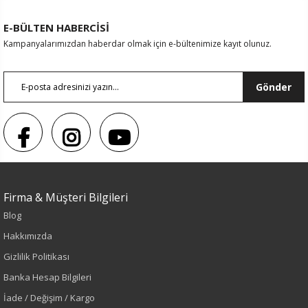
E-BÜLTEN HABERCİSİ
Kampanyalarımızdan haberdar olmak için e-bültenimize kayıt olunuz.
Gönder
Firma & Müşteri Bilgileri
Blog
Sezon : YAZLIK
Hakkımızda
Renk
Gizlilik Politikası
Banka Hesap Bilgileri
Kırmızı
İade / Değişim / Kargo