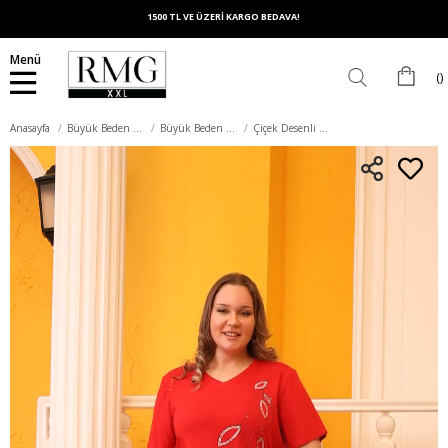
1500 TL VE ÜZERİ KARGO BEDAVA!
Menü
Anasayfa
Büyük Beden Üst Giyim
Büyük Beden Tişört
Çiçek Desenli Taş Baskılı Büyük Beden Kırmızı Tişört