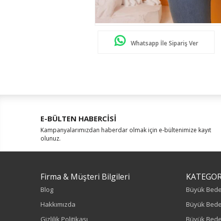
Whatsapp İle Sipariş Ver
E-BÜLTEN HABERCİSİ
Kampanyalarımızdan haberdar olmak için e-bültenimize kayıt
olunuz.
Firma & Müşteri Bilgileri
KATEGOR
Blog
Büyük Bed
Hakkımızda
Büyük Bede
Gizlilik Politikası
Büyük Bede