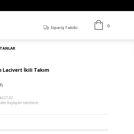
Sipariş Takibi
ATANLAR
 Lacivert İkili Takım
T)
₺227,02
'den başlayan taksitlerle