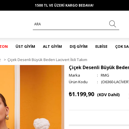
1500 TL VE ÜZERİ KARGO BEDAVA!
EZON
ÜST GİYİM
ALT GİYİM
DIŞ GİYİM
ELBİSE
ÇOK S
z
>
Çiçek Desenli Büyük Beden Lacivert İkili Takım
Çiçek Desenli Büyük Beden
Marka
:
RMG
(O6360-LACİVER
₺1.199,90
(KDV Dahil)