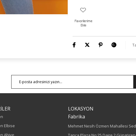
Ta
İLER
LOKASYON
Fabrika
en
n Elbise
Mehmet Nesih Özmen Mahallesi Sed
n Abiye
Tanca Plaza No:25 Daire 2 Güngören/