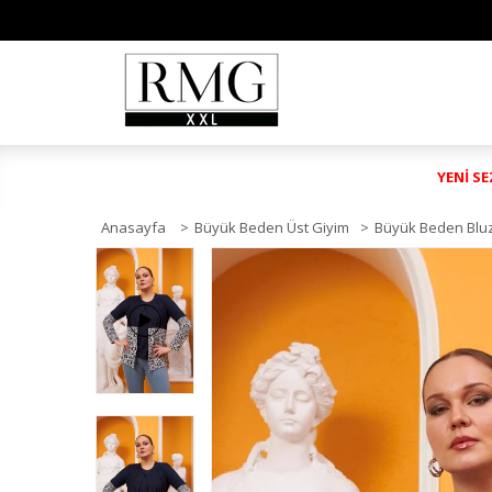
YENİ S
Anasayfa
>
Büyük Beden Üst Giyim
>
Büyük Beden Blu