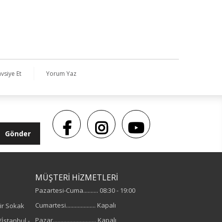
vsiye Et
Yorum Yaz
Gönder
MÜŞTERİ HİZMETLERİ
Pazartesi-Cuma.......... 08:30 - 19:00
Cumartesi.................... Kapalı
ir Sokak
Pazar............................. Kapalı
İstanbul -