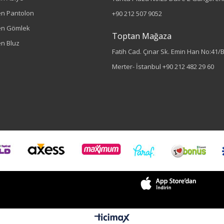
n Pantolon
+90 212 507 9052
en Gömlek
Toptan Mağaza
n Bluz
Fatih Cad. Çınar Sk. Emin Han No:41/
Merter- İstanbul
+90 212 482 29 60
Sezon : YAZLIK
Renk
Lacivert
Sezon