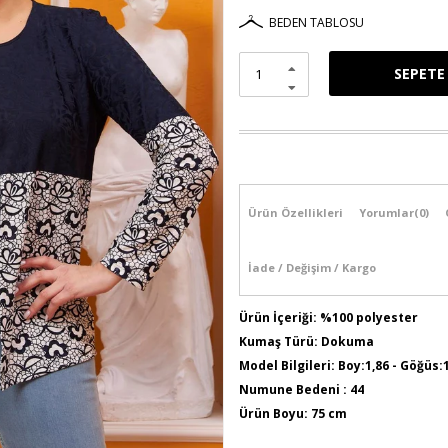
BEDEN TABLOSU
Ürün Özellikleri
Yorumlar
(0)
İade / Değişim / Kargo
Ürün İçeriği: %100 polyester
Kumaş Türü: Dokuma
Model Bilgileri: Boy:1,86 - Göğüs:
Numune Bedeni : 44
Ürün Boyu: 75 cm