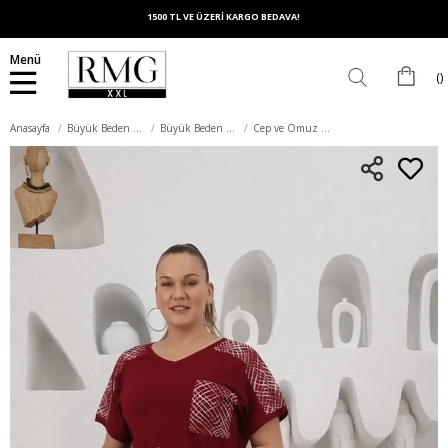
1500 TL VE ÜZERİ KARGO BEDAVA!
Menü
Anasayfa
Büyük Beden Üst Giyim
Büyük Beden Tişört
Cep ve Omuz Detaylı Büyük Beden Bordo Tişört