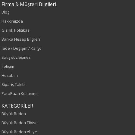
Firma & Müşteri Bilgileri
Blog
Sezon : YAZLIK
Hakkımızda
Renk
Gizlilik Politikası
Banka Hesap Bilgileri
Bordo
İade / Değişim / Kargo
Sezon
Satış sözleşmesi
İletişim
İlkbahar-Yaz
Hesabım
Yaş Grubu
Sipariş Takibi
ParaPuan Kullanımı
Yetişkin
KATEGORİLER
Kalıp
Büyük Beden
Büyük Beden Elbise
Büyük Beden
Büyük Beden Abiye