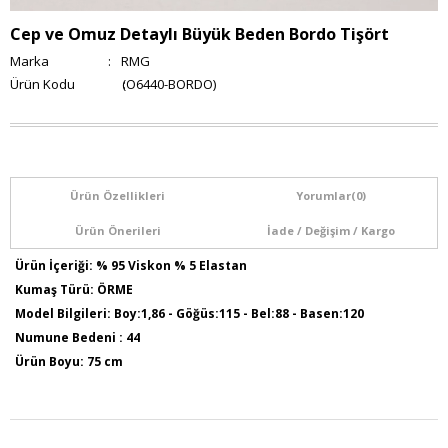
Cep ve Omuz Detaylı Büyük Beden Bordo Tişört
Marka
:
RMG
(O6440-BORDO)
Ürün Özellikleri
Yorumlar
(0)
Ürün Önerileri
İade / Değişim / Kargo
Ürün İçeriği: % 95 Viskon % 5 Elastan
Kumaş Türü: ÖRME
Model Bilgileri: Boy:1,86 - Göğüs:115 - Bel:88 - Basen:120
Numune Bedeni : 44
Ürün Boyu: 75 cm