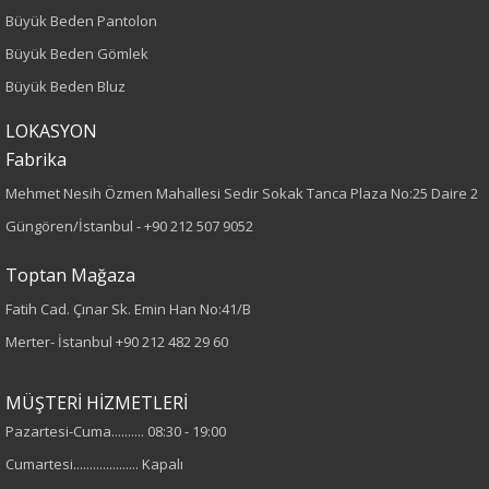
Boy
Büyük Beden Pantolon
Büyük Beden Gömlek
75
Büyük Beden Bluz
Kumaş Tipi
LOKASYON
Fabrika
Örme
Mehmet Nesih Özmen Mahallesi Sedir Sokak Tanca Plaza No:25 Daire 2
Desen
Güngören/İstanbul -
+90 212 507 9052
Düz
Toptan Mağaza
Fatih Cad. Çınar Sk. Emin Han No:41/B
Kumaş
Merter- İstanbul
+90 212 482 29 60
%95 Viskon
%5 Elastan
MÜŞTERİ HİZMETLERİ
Pazartesi-Cuma.......... 08:30 - 19:00
Cinsiyet
Cumartesi.................... Kapalı