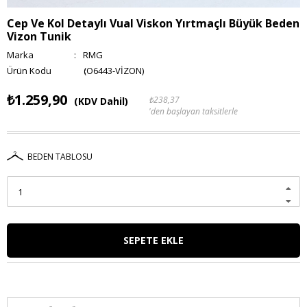
Cep Ve Kol Detaylı Vual Viskon Yırtmaçlı Büyük Beden
Vizon Tunik
Marka
:
RMG
(O6443-VİZON)
₺1.259,90
₺238,37
(KDV Dahil)
'den başlayan taksitlerle
BEDEN TABLOSU