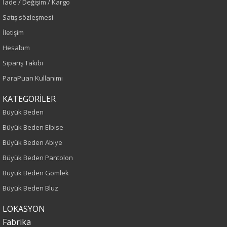
İade / Değişim / Kargo
Sezon
Satış sözleşmesi
İletişim
İlkbahar-Yaz
Hesabım
Yaş Grubu
Sipariş Takibi
ParaPuan Kullanımı
Yetişkin
KATEGORİLER
Kalıp
Büyük Beden
Büyük Beden Elbise
Büyük Beden
Büyük Beden Abiye
Boy
Büyük Beden Pantolon
Büyük Beden Gömlek
85
Büyük Beden Bluz
Kumaş Tipi
LOKASYON
Fabrika
Dokuma