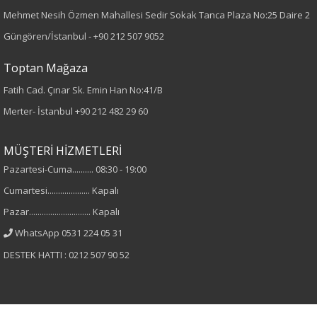
Mehmet Nesih Özmen Mahallesi Sedir Sokak Tanca Plaza No:25 Daire 2
Desen
Güngören/İstanbul -
+90 212 507 9052
Düz
Toptan Mağaza
Fatih Cad. Çınar Sk. Emin Han No:41/B
Kumaş
Merter- İstanbul
+90 212 482 29 60
%100 Viskon
MÜŞTERİ HİZMETLERİ
Cinsiyet
Pazartesi-Cuma.......... 08:30 - 19:00
Cumartesi.................... Kapalı
Kadın
Pazar............................. Kapalı
Kol Tipi
WhatsApp 0531 224 05 31
DESTEK HATTI : 0212 507 90 52
Truvakar Kol