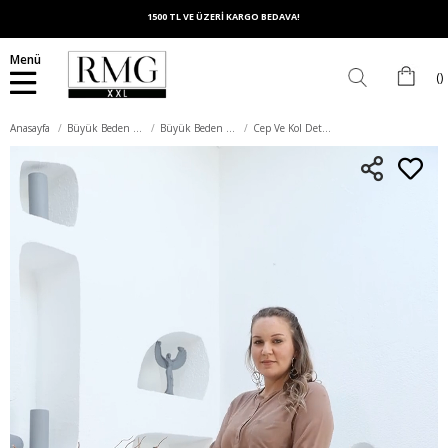
1500 TL VE ÜZERİ KARGO BEDAVA!
Menü
Anasayfa
Büyük Beden Üst Giyim
Büyük Beden Bluz
Cep Ve Kol Detaylı Vual Viskon Yırtmaçlı Büyük Beden Vizon Tunik