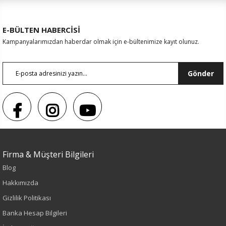
E-BÜLTEN HABERCİSİ
Kampanyalarımızdan haberdar olmak için e-bültenimize kayıt olunuz.
Gönder
Firma & Müşteri Bilgileri
Blog
Sezon : YAZLIK
Hakkımızda
Renk
Gizlilik Politikası
Banka Hesap Bilgileri
Vizon