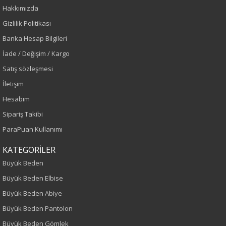
Hakkımızda
Sezon
Gizlilik Politikası
İlkbahar-Yaz
Banka Hesap Bilgileri
İade / Değişim / Kargo
Yaş Grubu
Satış sözleşmesi
İletişim
Yetişkin
Hesabım
Kalıp
Sipariş Takibi
ParaPuan Kullanımı
Büyük Beden
KATEGORİLER
Boy
Büyük Beden
85
Büyük Beden Elbise
Büyük Beden Abiye
Kumaş Tipi
Büyük Beden Pantolon
Büyük Beden Gömlek
Dokuma