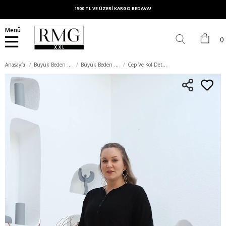
1500 TL VE ÜZERİ KARGO BEDAVA!
Menü
Anasayfa
Büyük Beden Üst Giyim
Büyük Beden Bluz
Cep Ve Kol Detaylı Vual Viskon Yırtmaçlı Büyük Beden Siyah Tunik