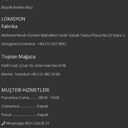
Büyük Beden Bluz
Desen
LOKASYON
Düz
Fabrika
Mehmet Nesih Özmen Mahallesi Sedir Sokak Tanca Plaza No:25 Daire 2
Kumaş
Güngören/İstanbul -
+90 212 507 9052
%100 Viskon
Toptan Mağaza
Cinsiyet
Fatih Cad. Çınar Sk. Emin Han No:41/B
Merter- İstanbul
+90 212 482 29 60
Kadın
MÜŞTERİ HİZMETLERİ
Kol Tipi
Pazartesi-Cuma.......... 08:30 - 19:00
Truvakar Kol
Cumartesi.................... Kapalı
Pazar............................. Kapalı
WhatsApp 0531 224 05 31