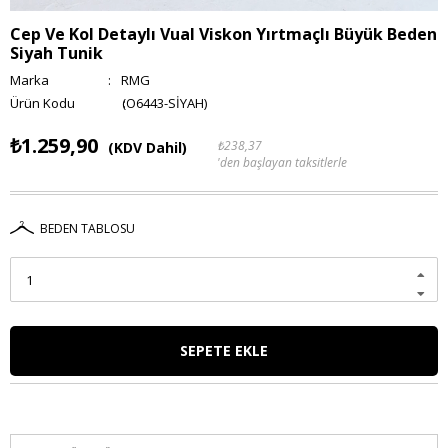
Cep Ve Kol Detaylı Vual Viskon Yırtmaçlı Büyük Beden
Siyah Tunik
Marka
:
RMG
(O6443-SİYAH)
₺1.259,90
₺238,37
(KDV Dahil)
'den başlayan taksitlerle
BEDEN TABLOSU