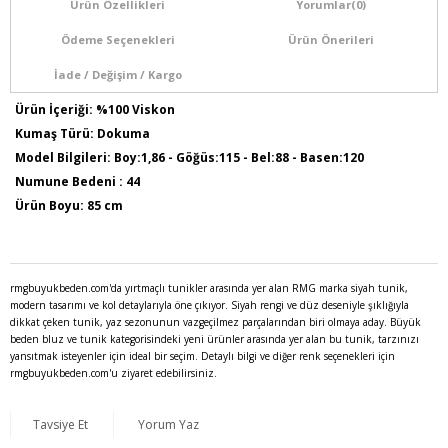
Ürün Özellikleri
Yorumlar
(0)
Ödeme Seçenekleri
Ürün Önerileri
İade / Değişim / Kargo
Ürün İçeriği: %100 Viskon
Kumaş Türü: Dokuma
Model Bilgileri: Boy:1,86 - Göğüs:115 - Bel:88 - Basen:120
Numune Bedeni : 44
Ürün Boyu: 85 cm
rmgbuyukbeden.com'da yırtmaçlı tunikler arasında yer alan RMG marka siyah tunik,
modern tasarımı ve kol detaylarıyla öne çıkıyor. Siyah rengi ve düz deseniyle şıklığıyla
dikkat çeken tunik, yaz sezonunun vazgeçilmez parçalarından biri olmaya aday. Büyük
beden bluz ve tunik kategorisindeki yeni ürünler arasında yer alan bu tunik, tarzınızı
yansıtmak isteyenler için ideal bir seçim. Detaylı bilgi ve diğer renk seçenekleri için
rmgbuyukbeden.com'u ziyaret edebilirsiniz.
Tavsiye Et
Yorum Yaz