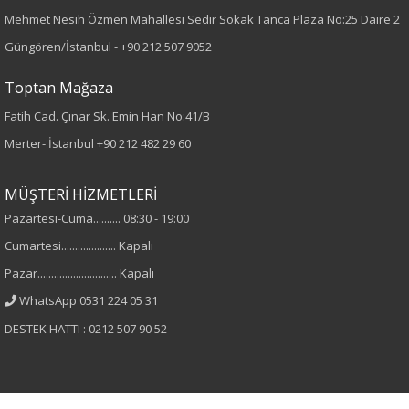
Mehmet Nesih Özmen Mahallesi Sedir Sokak Tanca Plaza No:25 Daire 2
Desen
Güngören/İstanbul -
+90 212 507 9052
Düz
Toptan Mağaza
Fatih Cad. Çınar Sk. Emin Han No:41/B
Kumaş
Merter- İstanbul
+90 212 482 29 60
%100 Viskon
MÜŞTERİ HİZMETLERİ
Cinsiyet
Pazartesi-Cuma.......... 08:30 - 19:00
Cumartesi.................... Kapalı
Kadın
Pazar............................. Kapalı
Kol Tipi
WhatsApp 0531 224 05 31
DESTEK HATTI : 0212 507 90 52
Truvakar Kol