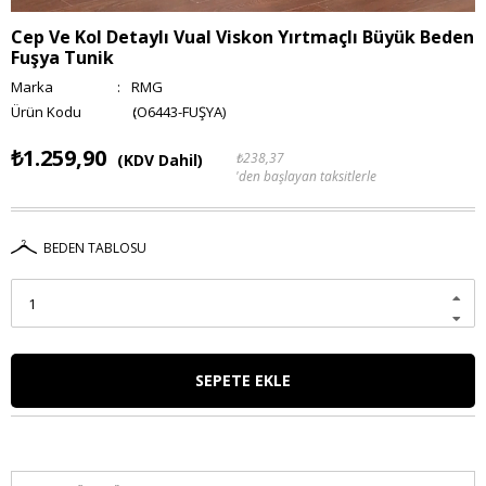
Cep Ve Kol Detaylı Vual Viskon Yırtmaçlı Büyük Beden
Fuşya Tunik
Marka
:
RMG
(O6443-FUŞYA)
₺1.259,90
₺238,37
(KDV Dahil)
'den başlayan taksitlerle
BEDEN TABLOSU