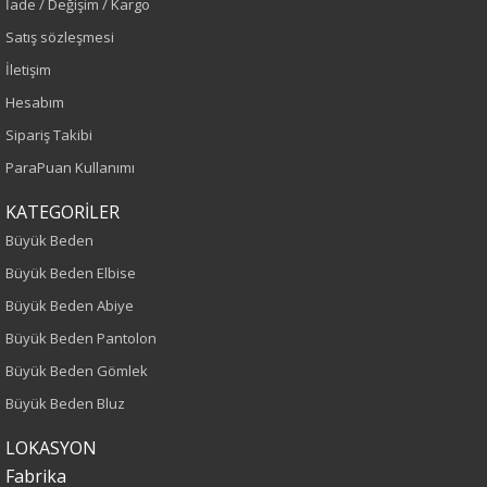
İade / Değişim / Kargo
Sezon
Satış sözleşmesi
İletişim
İlkbahar-Yaz
Hesabım
Yaş Grubu
Sipariş Takibi
ParaPuan Kullanımı
Yetişkin
KATEGORİLER
Kalıp
Büyük Beden
Büyük Beden Elbise
Büyük Beden
Büyük Beden Abiye
Boy
Büyük Beden Pantolon
Büyük Beden Gömlek
85
Büyük Beden Bluz
Kumaş Tipi
LOKASYON
Fabrika
Dokuma