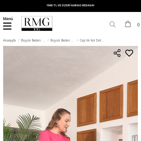
1500 TL VE ÜZERİ KARGO BEDAVA!
Menü
Anasayfa
Büyük Beden Üst Giyim
Büyük Beden Bluz
Cep Ve Kol Detaylı Vual Viskon Yırtmaçlı Büyük Beden Fuşya Tunik