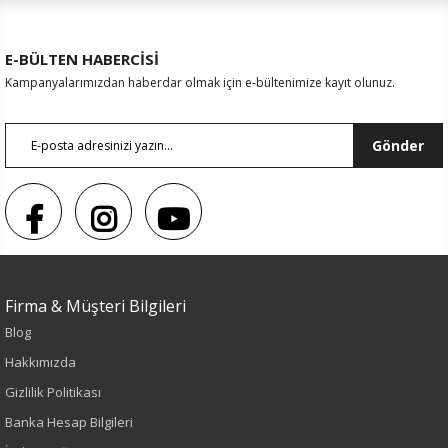
E-BÜLTEN HABERCİSİ
Kampanyalarımızdan haberdar olmak için e-bültenimize kayıt olunuz.
Gönder
Firma & Müşteri Bilgileri
Blog
Sezon : YAZLIK
Hakkımızda
Renk
Gizlilik Politikası
Banka Hesap Bilgileri
Fuşya