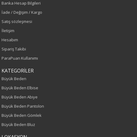
Banka Hesap Bilgileri
Pudra
İade / Değişim / Kargo
Sezon
Satış sözleşmesi
İletişim
İlkbahar-Yaz
Hesabım
Yaş Grubu
Sipariş Takibi
ParaPuan Kullanımı
Yetişkin
KATEGORİLER
Kalıp
Büyük Beden
Büyük Beden Elbise
Büyük Beden
Büyük Beden Abiye
Boy
Büyük Beden Pantolon
Büyük Beden Gömlek
75
Büyük Beden Bluz
Kumaş Tipi
LOKASYON