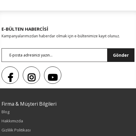
E-BÜLTEN HABERCİSİ
Kampanyalarımızdan haberdar olmak için e-bültenimize kayıt olunuz.
Gönder
Firma & Müşteri Bilgileri
Blog
Sezon : YAZLIK
Hakkımızda
Renk
Gizlilik Politikası