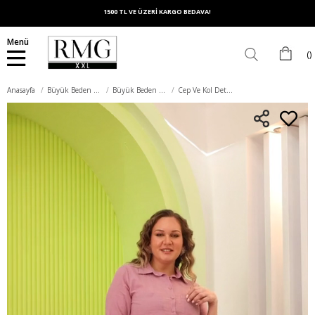
1500 TL VE ÜZERİ KARGO BEDAVA!
Menü
Anasayfa
Büyük Beden Üst Giyim
Büyük Beden Gömlek
Cep Ve Kol Detaylı Büyük Beden Pudra Gömlek