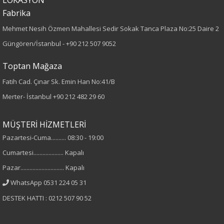
Fabrika
Dokuma
Mehmet Nesih Özmen Mahallesi Sedir Sokak Tanca Plaza No:25 Daire 2
Desen
Güngören/İstanbul -
+90 212 507 9052
Düz
Toptan Mağaza
Fatih Cad. Çınar Sk. Emin Han No:41/B
Kumaş
Merter- İstanbul
+90 212 482 29 60
%100 Polyester
MÜŞTERİ HİZMETLERİ
Cinsiyet
Pazartesi-Cuma.......... 08:30 - 19:00
Cumartesi.................... Kapalı
Kadın
Pazar............................. Kapalı
Kol Tipi
WhatsApp 0531 224 05 31
DESTEK HATTI : 0212 507 90 52
Truvakar Kol