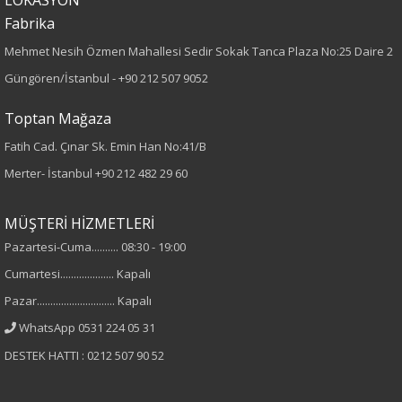
Fabrika
Örme
Mehmet Nesih Özmen Mahallesi Sedir Sokak Tanca Plaza No:25 Daire 2
Desen
Güngören/İstanbul -
+90 212 507 9052
Desenli
Toptan Mağaza
Fatih Cad. Çınar Sk. Emin Han No:41/B
Kumaş
Merter- İstanbul
+90 212 482 29 60
%100 Viskon
MÜŞTERİ HİZMETLERİ
Cinsiyet
Pazartesi-Cuma.......... 08:30 - 19:00
Cumartesi.................... Kapalı
Kadın
Pazar............................. Kapalı
Kol Tipi
WhatsApp 0531 224 05 31
DESTEK HATTI : 0212 507 90 52
Kısa Kol