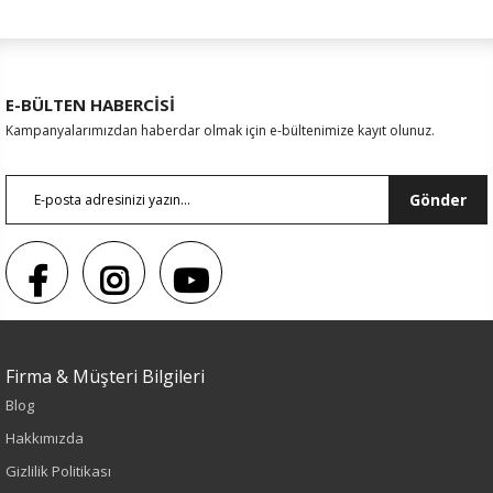
E-BÜLTEN HABERCİSİ
Kampanyalarımızdan haberdar olmak için e-bültenimize kayıt olunuz.
Gönder
Firma & Müşteri Bilgileri
Blog
Sezon : YAZLIK
Hakkımızda
Renk
Gizlilik Politikası