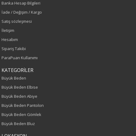
Banka Hesap Bilgileri
Bordo
İade / Değişim / Kargo
Sezon
Satış sözleşmesi
İletişim
İlkbahar-Yaz
Hesabım
Yaş Grubu
Sipariş Takibi
ParaPuan Kullanımı
Yetişkin
KATEGORİLER
Kalıp
Büyük Beden
Büyük Beden Elbise
Büyük Beden
Büyük Beden Abiye
Boy
Büyük Beden Pantolon
Büyük Beden Gömlek
75
Büyük Beden Bluz
Kumaş Tipi
LOKASYON