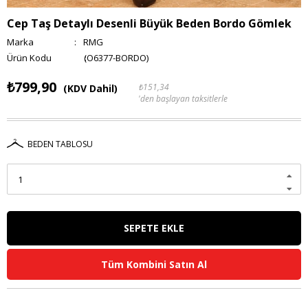
Cep Taş Detaylı Desenli Büyük Beden Bordo Gömlek
Marka
:
RMG
(O6377-BORDO)
₺799,90
₺151,34
(KDV Dahil)
'den başlayan taksitlerle
BEDEN TABLOSU
Tüm Kombini Satın Al