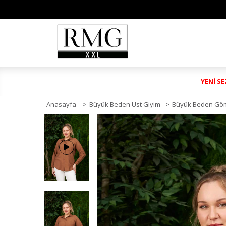
YENİ S
Anasayfa
>
Büyük Beden Üst Giyim
>
Büyük Beden Gö