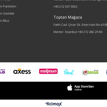
n Pantolon
+90 212 507 9052
en Gömlek
Toptan Mağaza
n Bluz
Fatih Cad. Çınar Sk. Emin Han No:41/
Merter- İstanbul
+90 212 482 29 60
Sezon : YAZLIK
Renk
Kahve
Sezon