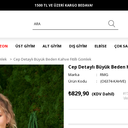
1500 TL VE ÜZERİ KARGO BEDAVA!
EZON
ÜST GİYİM
ALT GİYİM
DIŞ GİYİM
ELBİSE
ÇOK S
mlek
>
Cep Detaylı Büyük Beden Kahve Fitilli Gömlek
Cep Detaylı Büyük Beden K
Marka
:
RMG
(O6374-KAHVE)
₺829,90
₺1
(KDV Dahil)
'de