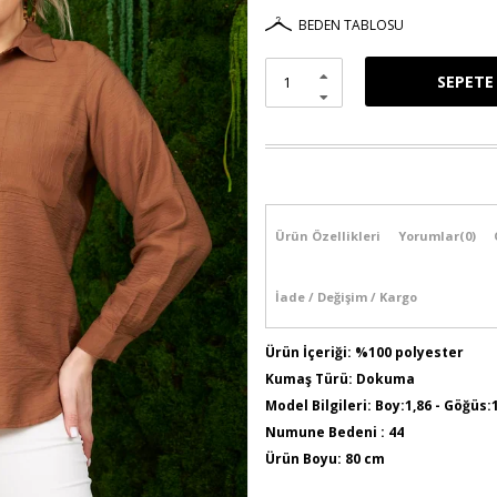
BEDEN TABLOSU
Ürün Özellikleri
Yorumlar
(0)
İade / Değişim / Kargo
Ürün İçeriği: %100 polyester
Kumaş Türü: Dokuma
Model Bilgileri: Boy:1,86 - Göğüs:
Numune Bedeni : 44
Ürün Boyu: 80 cm