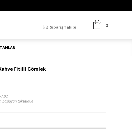
Sipariş Takibi
ATANLAR
ahve Fitilli Gömlek
57,02
n başlayan taksitlerle