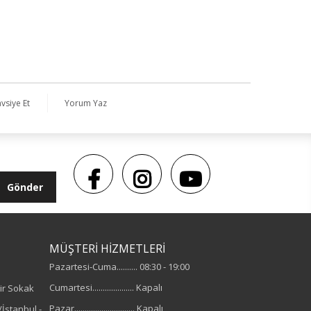
vsiye Et
Yorum Yaz
Gönder
MÜŞTERİ HİZMETLERİ
Pazartesi-Cuma.......... 08:30 - 19:00
Cumartesi.................... Kapalı
ir Sokak
Pazar............................. Kapalı
İstanbul -