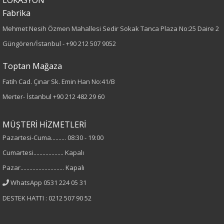
LOKASYON
Fabrika
%70 Pamuk
Mehmet Nesih Özmen Mahallesi Sedir Sokak Tanca Plaza No:25 Daire 2
%27 Polyester
%3 Elastan
Güngören/İstanbul -
+90 212 507 9052
Cinsiyet
Toptan Mağaza
Fatih Cad. Çınar Sk. Emin Han No:41/B
Kadın
Merter- İstanbul
+90 212 482 29 60
MÜŞTERİ HİZMETLERİ
Pazartesi-Cuma.......... 08:30 - 19:00
Cumartesi.................... Kapalı
Pazar............................. Kapalı
WhatsApp 0531 224 05 31
DESTEK HATTI : 0212 507 90 52