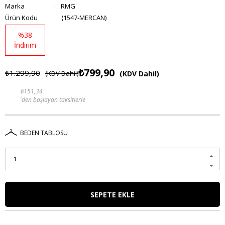
Marka
:
RMG
(1547-MERCAN)
%
38
İndirim
₺799,90
₺1.299,90
(KDV Dahil)
(KDV Dahil)
₺151,34
'den başlayan taksitlerle
BEDEN TABLOSU