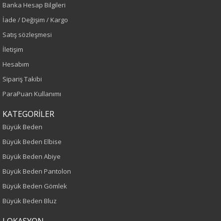
Banka Hesap Bilgileri
Mercan
İade / Değişim / Kargo
Sezon
Satış sözleşmesi
İletişim
İlkbahar-Yaz
Hesabım
Yaş Grubu
Sipariş Takibi
ParaPuan Kullanımı
Yetişkin
KATEGORİLER
Kalıp
Büyük Beden
Büyük Beden Elbise
Büyük Beden
Büyük Beden Abiye
Desen
Büyük Beden Pantolon
Büyük Beden Gömlek
Düz
Büyük Beden Bluz
Kumaş