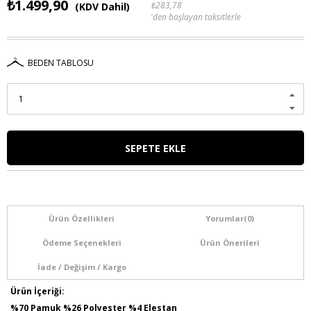
₺1.499,90
₺283,78
(KDV Dahil)
'den başlayan taksitlerle
BEDEN TABLOSU
Ürün Özellikleri
Yorumlar
(0)
Ödeme Seçenekleri
Ürün Önerileri
İade / Değişim / Kargo
Ürün İçeriği:
%70 Pamuk %26 Polyester %4 Elestan