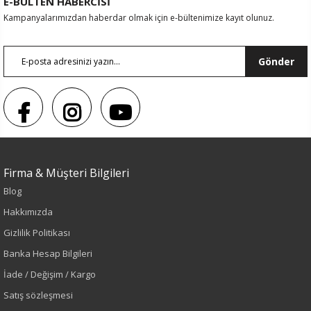
E-BÜLTEN HABERCİSİ
Kampanyalarımızdan haberdar olmak için e-bültenimize kayıt olunuz.
Gönder
Sezon : YAZLIK
Renk
Firma & Müşteri Bilgileri
Lacivert
Blog
Hakkımızda
Sezon
Gizlilik Politikası
İlkbahar-Yaz
Banka Hesap Bilgileri
İade / Değişim / Kargo
Yaş Grubu
Satış sözleşmesi