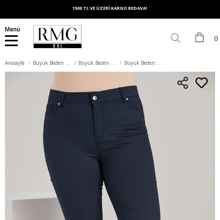
1500 TL VE ÜZERİ KARGO BEDAVA!
Menü
Anasayfa
Büyük Beden Alt Giyim
Büyük Beden Kapri
Büyük Beden Lacivert Pamuk Kapri