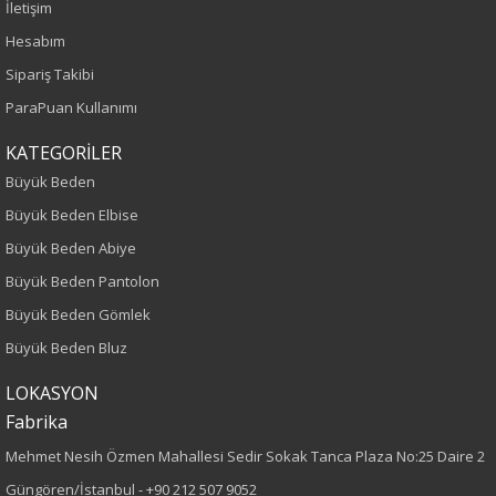
Yetişkin
İletişim
Hesabım
Kalıp
Sipariş Takibi
ParaPuan Kullanımı
Büyük Beden
KATEGORİLER
Desen
Büyük Beden
Düz
Büyük Beden Elbise
Büyük Beden Abiye
Kumaş
Büyük Beden Pantolon
%70 Pamuk
Büyük Beden Gömlek
%27 Polyester
Büyük Beden Bluz
%3 Elastan
LOKASYON
Fabrika
Cinsiyet
Mehmet Nesih Özmen Mahallesi Sedir Sokak Tanca Plaza No:25 Daire 2
Kadın
Güngören/İstanbul -
+90 212 507 9052