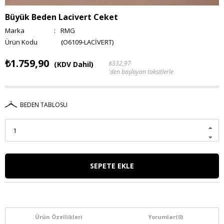
Büyük Beden Lacivert Ceket
Marka
:
RMG
(O6109-LACİVERT)
₺1.759,90
₺332,97
(KDV Dahil)
'den başlayan taksitlerle
BEDEN TABLOSU
Ürün Özellikleri
Yorumlar
(0)