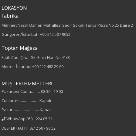
Dokuma
LOKASYON
Desen
Fabrika
Mehmet Nesih Özmen Mahallesi Sedir Sokak Tanca Plaza No:25 Daire 2
Düz
Güngören/İstanbul -
+90 212 507 9052
Kumaş
Toptan Mağaza
%100 Polyester
Fatih Cad. Çınar Sk. Emin Han No:41/B
Merter- İstanbul
+90 212 482 29 60
Cinsiyet
MÜŞTERİ HİZMETLERİ
Kadın
Pazartesi-Cuma.......... 08:30 - 19:00
Kol Tipi
Cumartesi.................... Kapalı
Pazar............................. Kapalı
Uzun Kol
WhatsApp 0531 224 05 31
DESTEK HATTI : 0212 507 90 52