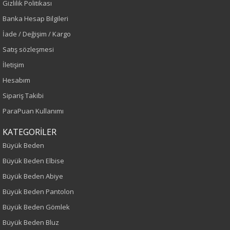
Gizlilik Politikası
Sezon
Banka Hesap Bilgileri
İade / Değişim / Kargo
İlkbahar-Yaz
Satış sözleşmesi
İletişim
Yaş Grubu
Hesabım
Yetişkin
Sipariş Takibi
ParaPuan Kullanımı
Kalıp
KATEGORİLER
Büyük Beden
Büyük Beden
Boy
Büyük Beden Elbise
Büyük Beden Abiye
80
Büyük Beden Pantolon
Kumaş Tipi
Büyük Beden Gömlek
Büyük Beden Bluz