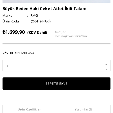
Büyük Beden Haki Ceket Atlet İkili Takım
Marka
:
RMG
(O6442-HAKİ)
₺1.699,90
₺321,62
(KDV Dahil)
'den başlayan taksitlerle
BEDEN TABLOSU
Ürün Özellikleri
Yorumlar
(0)