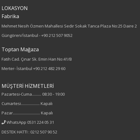
Kumaş Tipi
LOKASYON
Fabrika
Dokuma
Mehmet Nesih Özmen Mahallesi Sedir Sokak Tanca Plaza No:25 Daire 2
Güngören/İstanbul -
+90 212 507 9052
Desen
Toptan Mağaza
Düz
Fatih Cad. Çınar Sk. Emin Han No:41/B
Kumaş
Merter- İstanbul
+90 212 482 29 60
%100 Polyester
MÜŞTERİ HİZMETLERİ
Cinsiyet
Pazartesi-Cuma.......... 08:30 - 19:00
Cumartesi.................... Kapalı
Kadın
Pazar............................. Kapalı
Kol Tipi
WhatsApp 0531 224 05 31
DESTEK HATTI : 0212 507 90 52
Uzun Kol