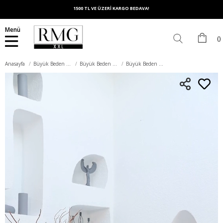
1500 TL VE ÜZERİ KARGO BEDAVA!
Menü
Anasayfa
Büyük Beden Üst Giyim
Büyük Beden Takım
Büyük Beden Haki Ceket Atlet İkili Takım