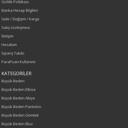
Gizlilik Politikası
Sezon
Banka Hesap Bilgileri
İlkbahar-Yaz
İade / Değişim / Kargo
Satış sözleşmesi
Yaş Grubu
İletişim
Yetişkin
Hesabım
Sipariş Takibi
Kalıp
ParaPuan Kullanımı
Büyük Beden
KATEGORİLER
Büyük Beden
Boy
Büyük Beden Elbise
80
Büyük Beden Abiye
Büyük Beden Pantolon
Paça Tipi
Büyük Beden Gömlek
Boru Paça
Büyük Beden Bluz