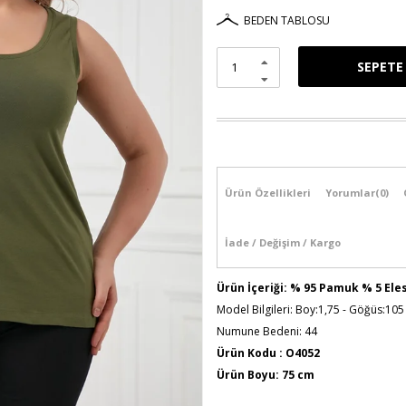
BEDEN TABLOSU
Ürün Özellikleri
Yorumlar
(0)
İade / Değişim / Kargo
Ürün İçeriği: % 95 Pamuk % 5 Ele
Model Bilgileri: Boy:1,75 - Göğüs:105
Numune Bedeni: 44
Ürün Kodu : O4052
Ürün Boyu: 75 cm