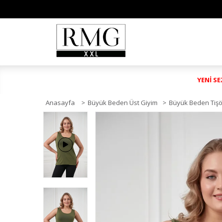
YENİ S
Anasayfa
>
Büyük Beden Üst Giyim
>
Büyük Beden Tişö