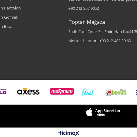
n Pantolon
+90 212 507 9052
en Gömlek
Toptan Mağaza
n Bluz
Fatih Cad. Çınar Sk. Emin Han No:41/
Merter- İstanbul
+90 212 482 29 60
Renk
Haki
Sezon