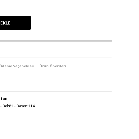
Ödeme Seçenekleri
Ürün Önerileri
stan
 - Bel:81 - Basen:114