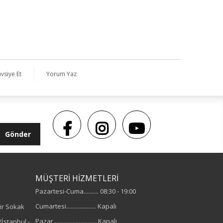
vsiye Et
Yorum Yaz
Gönder
MÜŞTERİ HİZMETLERİ
Pazartesi-Cuma.......... 08:30 - 19:00
Cumartesi.................... Kapalı
ir Sokak
Pazar............................. Kapalı
İstanbul -