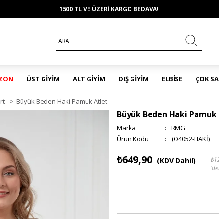
1500 TL VE ÜZERİ KARGO BEDAVA!
EZON
ÜST GİYİM
ALT GİYİM
DIŞ GİYİM
ELBİSE
ÇOK S
rt
>
Büyük Beden Haki Pamuk Atlet
Büyük Beden Haki Pamuk 
Marka
:
RMG
(O4052-HAKİ)
₺649,90
₺1
(KDV Dahil)
'de