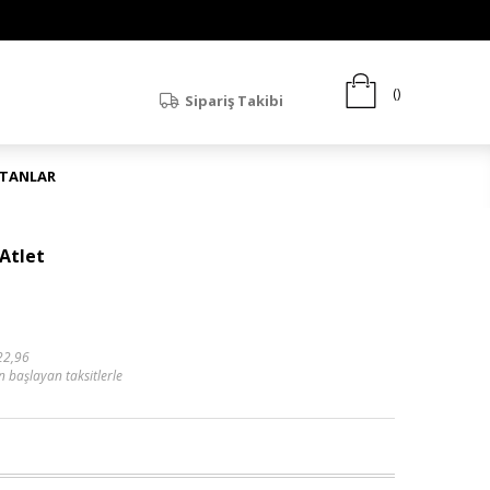
Sipariş Takibi
ATANLAR
Atlet
22,96
n başlayan taksitlerle