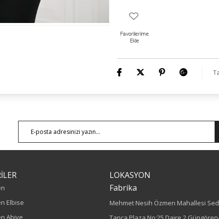
Ta
İLER
LOKASYON
Fabrika
en
n Elbise
Mehmet Nesih Özmen Mahallesi Sed
n Abiye
Tanca Plaza No:25 Daire 2 Güngören/