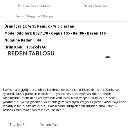
Ödeme Seçenekleri
Ürün Önerileri
İade / Değişim / Kargo
Ürün İçeriği: % 95 Pamuk - % 5 Elastan
Model Bilgileri: Boy:1,70 - Göğüs:105 - Bel:86 - Basen:116
Numune Bedeni : 44
Ürün Kodu : 1362-SİYAH
Eşofman altı giydiğiniz takdirde kendinizi çok daha rahat hissedebilirsiniz. Sonbahar
aylarında klasik pantolon modellerinin yerine rahatlıkla eşofman altlarını tercih
edebilirsiniz. Eşofman altları sayesinde artık daha rahat ve sportif olacaksınız. Spor
yaparken, alışverişe giderken, AVM'lerde gezerken giyebileceğiniz eşofman altları sayesinde
rahatlığın tadını çıkaracaksınız. Füme rengine sahip olan bu ürünler; birçok büyük
bedenli kadın tarafından tercih edilmektedir.
Tavsiye Et
Yorum Yaz