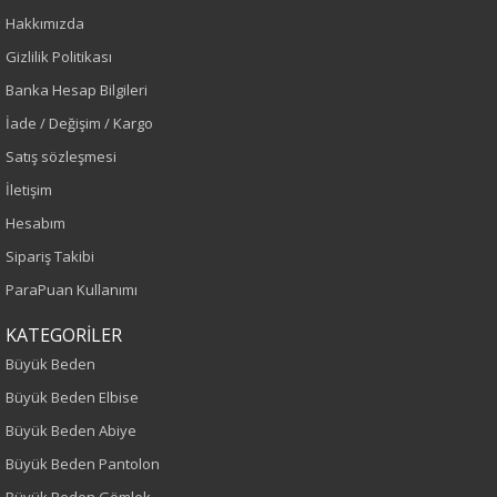
Hakkımızda
İlkbahar-Yaz
Gizlilik Politikası
Sonbahar-Kış
Banka Hesap Bilgileri
Yaş Grubu
İade / Değişim / Kargo
Satış sözleşmesi
Yetişkin
İletişim
Bel
Hesabım
Sipariş Takibi
Normal Bel
ParaPuan Kullanımı
Kalıp
KATEGORİLER
Büyük Beden
Büyük Beden
Büyük Beden Elbise
Boy
Büyük Beden Abiye
Büyük Beden Pantolon
100
Büyük Beden Gömlek