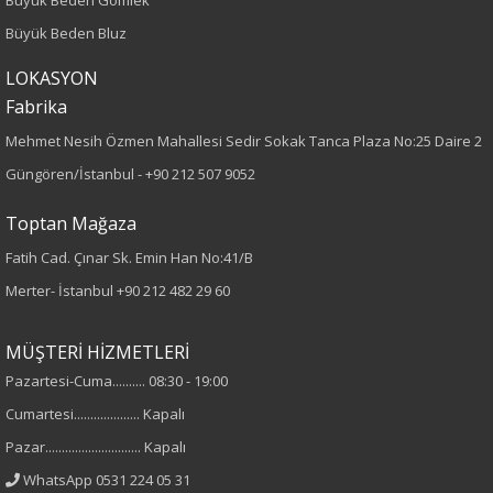
Paça Tipi
Büyük Beden Bluz
LOKASYON
Geniş Paça
Fabrika
Kumaş Tipi
Mehmet Nesih Özmen Mahallesi Sedir Sokak Tanca Plaza No:25 Daire 2
Güngören/İstanbul -
+90 212 507 9052
Örme
Toptan Mağaza
Desen
Fatih Cad. Çınar Sk. Emin Han No:41/B
Düz
Merter- İstanbul
+90 212 482 29 60
Kumaş
MÜŞTERİ HİZMETLERİ
Pazartesi-Cuma.......... 08:30 - 19:00
%95 Pamuk
%5 Elastan
Cumartesi.................... Kapalı
Pazar............................. Kapalı
Cinsiyet
WhatsApp 0531 224 05 31