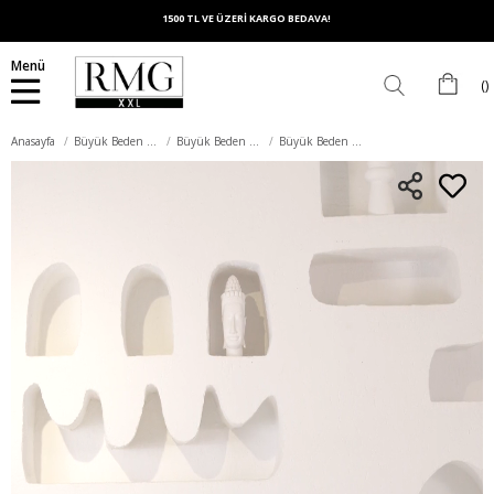
1500 TL VE ÜZERİ KARGO BEDAVA!
Menü
Anasayfa
Büyük Beden Alt Giyim
Büyük Beden Eşofman Altı
Büyük Beden Eşofman Altı Siyah