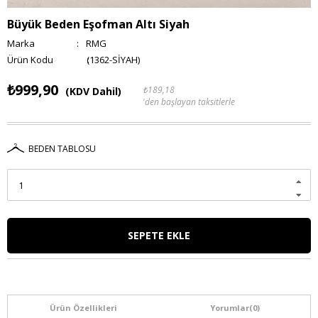
Büyük Beden Eşofman Altı Siyah
Marka
:
RMG
(1362-SİYAH)
₺999,90
₺189,18
(KDV Dahil)
'den başlayan taksitlerle
BEDEN TABLOSU
Ürün Özellikleri
Yorumlar
(0)