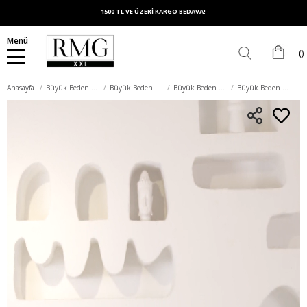
1500 TL VE ÜZERİ KARGO BEDAVA!
Menü
Anasayfa
Büyük Beden Alt Giyim
Büyük Beden Pantolon
Büyük Beden Pamuk Pantolon
Büyük Beden Camel Pamuk Pantolon