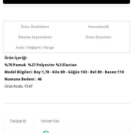
Ürün Özellikleri
Yorumlar
(0)
Ödeme Seçenekleri
Ürün Önerileri
İade / Değişim / Kargo
Ürün İçeriği:
%70 Pamuk %27 Polyester %3 Elastan
Model Bilgileri: Boy:1,78 - Kilo:89 - Göğüs:103 - Bel:89 - Basen:110
Numune Bedeni : 46
Ürün Kodu :1547
Tavsiye Et
Yorum Yaz