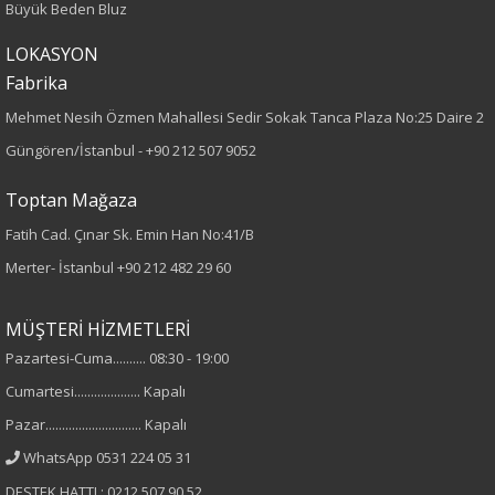
Büyük Beden Bluz
Boy
LOKASYON
Fabrika
90
Mehmet Nesih Özmen Mahallesi Sedir Sokak Tanca Plaza No:25 Daire 2
Paça Tipi
Güngören/İstanbul -
+90 212 507 9052
Bilek Paça
Toptan Mağaza
Fatih Cad. Çınar Sk. Emin Han No:41/B
Kumaş Tipi
Merter- İstanbul
+90 212 482 29 60
Dokuma
MÜŞTERİ HİZMETLERİ
Desen
Pazartesi-Cuma.......... 08:30 - 19:00
Cumartesi.................... Kapalı
Düz
Pazar............................. Kapalı
Cinsiyet
WhatsApp 0531 224 05 31
DESTEK HATTI : 0212 507 90 52