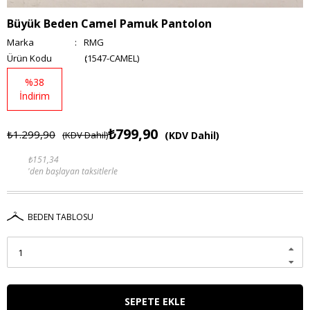
Büyük Beden Camel Pamuk Pantolon
Marka
:
RMG
(1547-CAMEL)
%
38
İndirim
₺799,90
₺1.299,90
(KDV Dahil)
(KDV Dahil)
₺151,34
'den başlayan taksitlerle
BEDEN TABLOSU