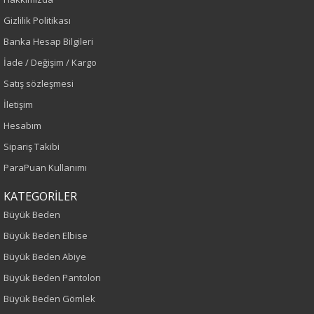
Renk
Gizlilik Politikası
Banka Hesap Bilgileri
Camel
İade / Değişim / Kargo
Sezon
Satış sözleşmesi
İletişim
Sonbahar-Kış
Hesabım
Yaş Grubu
Sipariş Takibi
ParaPuan Kullanımı
Yetişkin
KATEGORİLER
Bel
Büyük Beden
Büyük Beden Elbise
Normal Bel
Büyük Beden Abiye
Kalıp
Büyük Beden Pantolon
Büyük Beden Gömlek
Büyük Beden