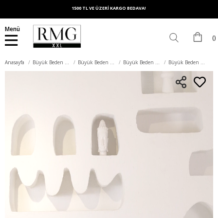
1500 TL VE ÜZERİ KARGO BEDAVA!
Menü
Anasayfa
Büyük Beden Alt Giyim
Büyük Beden Pantolon
Büyük Beden Pamuk Pantolon
Büyük Beden Bordo Pamuk Pantolon