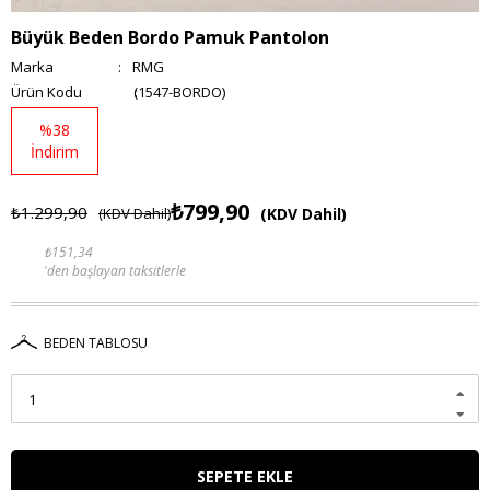
Büyük Beden Bordo Pamuk Pantolon
Marka
:
RMG
(1547-BORDO)
%
38
İndirim
₺799,90
₺1.299,90
(KDV Dahil)
(KDV Dahil)
₺151,34
'den başlayan taksitlerle
BEDEN TABLOSU