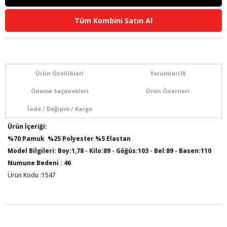
Tüm Kombini Satın Al
Ürün Özellikleri
Yorumlar
(0)
Ödeme Seçenekleri
Ürün Önerileri
İade / Değişim / Kargo
Ürün İçeriği:
%70 Pamuk %25 Polyester %5 Elastan
Model Bilgileri: Boy:1,78 - Kilo:89 - Göğüs:103 - Bel:89 - Basen:110
Numune Bedeni : 46
Ürün Kodu :1547