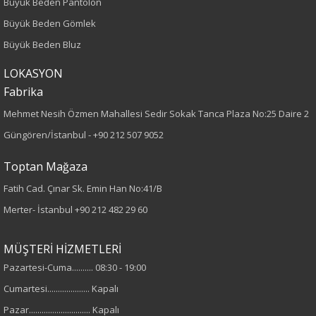
Büyük Beden Pantolon
Büyük Beden Gömlek
Büyük Beden
Büyük Beden Bluz
Boy
LOKASYON
Fabrika
90
Mehmet Nesih Özmen Mahallesi Sedir Sokak Tanca Plaza No:25 Daire 2
Paça Tipi
Güngören/İstanbul -
+90 212 507 9052
Dar Paça
Toptan Mağaza
Fatih Cad. Çınar Sk. Emin Han No:41/B
Kumaş Tipi
Merter- İstanbul
+90 212 482 29 60
Dokuma
MÜŞTERİ HİZMETLERİ
Desen
Pazartesi-Cuma.......... 08:30 - 19:00
Cumartesi.................... Kapalı
Düz
Pazar............................. Kapalı