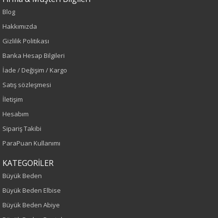
Blog
Hakkımızda
Renk
Gizlilik Politikası
Banka Hesap Bilgileri
Bordo
İade / Değişim / Kargo
Sezon
Satış sözleşmesi
İletişim
Sonbahar-Kış
Hesabım
Yaş Grubu
Sipariş Takibi
ParaPuan Kullanımı
Yetişkin
KATEGORİLER
Bel
Büyük Beden
Büyük Beden Elbise
Normal Bel
Büyük Beden Abiye
Kalıp