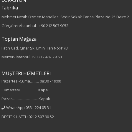
Fabrika
Örme
Mehmet Nesih Özmen Mahallesi Sedir Sokak Tanca Plaza No:25 Daire 2
Desen
Güngören/İstanbul -
+90 212 507 9052
Desenli
Toptan Mağaza
Fatih Cad. Çınar Sk. Emin Han No:41/B
Kumaş
Merter- İstanbul
+90 212 482 29 60
%95 Polyester
%5 Elastan
MÜŞTERİ HİZMETLERİ
Pazartesi-Cuma.......... 08:30 - 19:00
Cinsiyet
Cumartesi.................... Kapalı
Kadın
Pazar............................. Kapalı
WhatsApp 0531 224 05 31
Kol Tipi
DESTEK HATTI : 0212 507 90 52
Kısa Kol