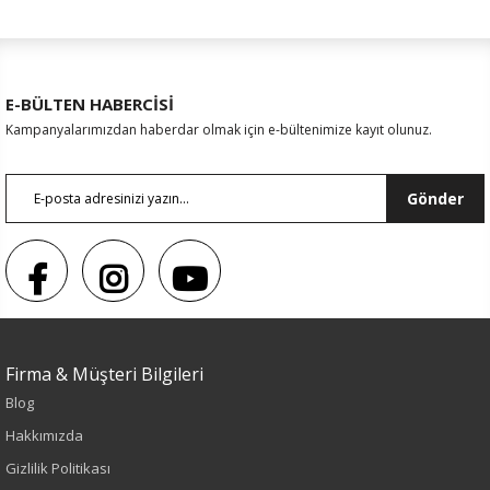
E-BÜLTEN HABERCİSİ
Kampanyalarımızdan haberdar olmak için e-bültenimize kayıt olunuz.
Gönder
Firma & Müşteri Bilgileri
Blog
Sezon : YAZLIK
Hakkımızda
Renk
Gizlilik Politikası