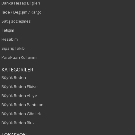
Banka Hesap Bilgileri
Lacivert
İade / Değişim / Kargo
Sezon
Satış sözleşmesi
İletişim
İlkbahar-Yaz
Hesabım
Yaş Grubu
Sipariş Takibi
ParaPuan Kullanımı
Yetişkin
KATEGORİLER
Kalıp
Büyük Beden
Büyük Beden Elbise
Büyük Beden
Büyük Beden Abiye
Boy
Büyük Beden Pantolon
Büyük Beden Gömlek
75
Büyük Beden Bluz
Kumaş Tipi
LOKASYON