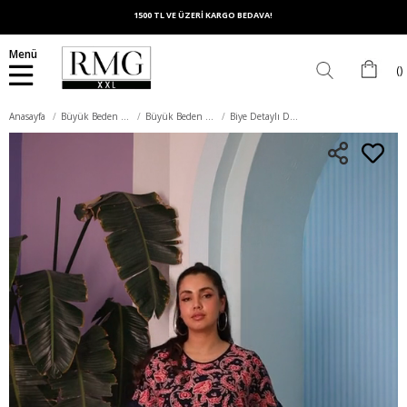
1500 TL VE ÜZERİ KARGO BEDAVA!
Menü
Anasayfa
Büyük Beden Üst Giyim
Büyük Beden Bluz
Biye Detaylı Desenli Büyük Beden Lacivert Bluz