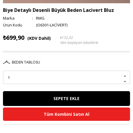
Biye Detaylı Desenli Büyük Beden Lacivert Bluz
Marka
:
RMG
(O6301-LACİVERT)
₺699,90
₺132,42
(KDV Dahil)
'den başlayan taksitlerle
BEDEN TABLOSU
Tüm Kombini Satın Al