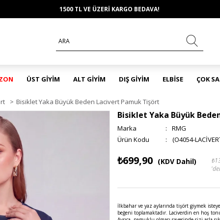
1500 TL VE ÜZERİ KARGO BEDAVA!
EZON
ÜST GİYİM
ALT GİYİM
DIŞ GİYİM
ELBİSE
ÇOK S
rt
>
Bisiklet Yaka Büyük Beden Lacivert Pamuk Tişört
Bisiklet Yaka Büyük Bede
Marka
:
RMG
(O4054-LACİVER
₺699,90
₺1
(KDV Dahil)
'de
İlkbahar ve yaz aylarında tişört giymek istey
beğeni toplamaktadır. Laciverdin en hoş ton
Ayrıca, pamuklu olması sayesinde sizi asla 