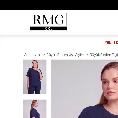
YENİ S
Anasayfa
>
Büyük Beden Üst Giyim
>
Büyük Beden Tişö