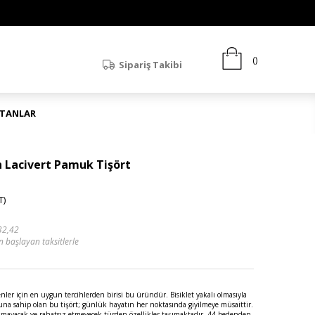
Sipariş Takibi
ATANLAR
n Lacivert Pamuk Tişört
T)
32,42
n başlayan taksitlerle
enler için en uygun tercihlerden birisi bu üründür. Bisiklet yakalı olmasıyla
una sahip olan bu tişört; günlük hayatın her noktasında giyilmeye müsaittir.
sıkmayacak ve rahatsız etmeyecek türden özellikler taşımaktadır. 44 bedenden