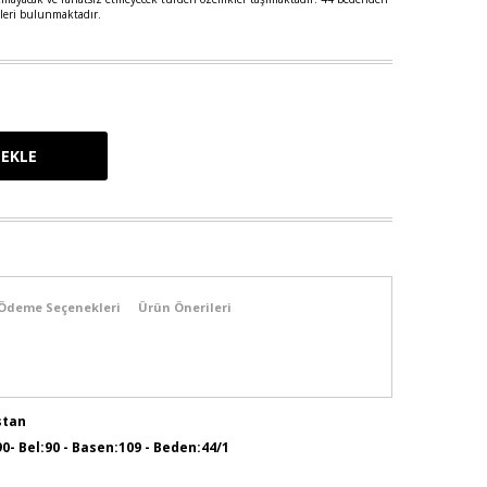
leri bulunmaktadır.
Ödeme Seçenekleri
Ürün Önerileri
stan
90- Bel:90 - Basen:109 - Beden:44/1