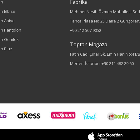
Fabrika
en
n Elbise
Mehmet Nesih Özmen Mahallesi Sed
n Abiye
Tanca Plaza No:25 Daire 2 Güngören/
n Pantolon
+90 212 507 9052
en Gömlek
Toptan Mağaza
n Bluz
Fatih Cad. Çınar Sk. Emin Han No:41/
Merter- İstanbul
+90 212 482 29 60
Sezon : YAZLIK
Renk