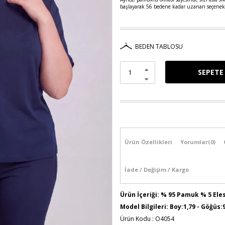
başlayarak 56 bedene kadar uzanan seçenek
BEDEN TABLOSU
Ürün Özellikleri
Yorumlar
(0)
İade / Değişim / Kargo
Ürün İçeriği: % 95 Pamuk % 5 Ele
Model Bilgileri: Boy:1,79 - Göğüs:
Ürün Kodu : O4054