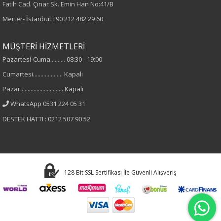
Fatih Cad. Çınar Sk. Emin Han No:41/B
Dokuma
Merter- İstanbul
+90 212 482 29 60
Desen
MÜŞTERİ HİZMETLERİ
Pazartesi-Cuma.......... 08:30 - 19:00
Düz
Cumartesi.................... Kapalı
Kumaş
Pazar............................. Kapalı
WhatsApp 0531 224 05 31
%70 Pamuk
DESTEK HATTI : 0212 507 90 52
%27 Polyester
%3 Elastan
Cinsiyet
128 Bit SSL Sertifikası İle Güvenli Alışveriş
Kadın