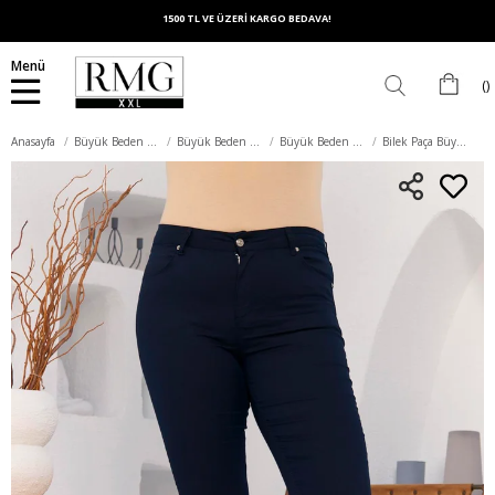
1500 TL VE ÜZERİ KARGO BEDAVA!
Menü
Anasayfa
Büyük Beden Alt Giyim
Büyük Beden Pantolon
Büyük Beden Pamuk Pantolon
Bilek Paça Büyük Beden Lacivert Battal Pamuk Pantolon