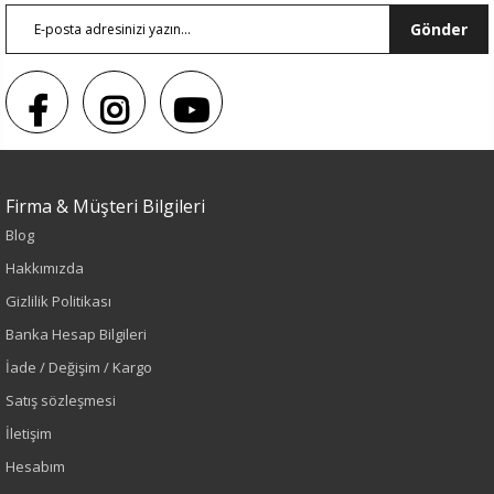
Gönder
Firma & Müşteri Bilgileri
Sezon : YAZLIK
Blog
Renk
Hakkımızda
Gizlilik Politikası
Lacivert
Banka Hesap Bilgileri
İade / Değişim / Kargo
Sezon
Satış sözleşmesi
Sonbahar-Kış
İletişim
Hesabım
Yaş Grubu