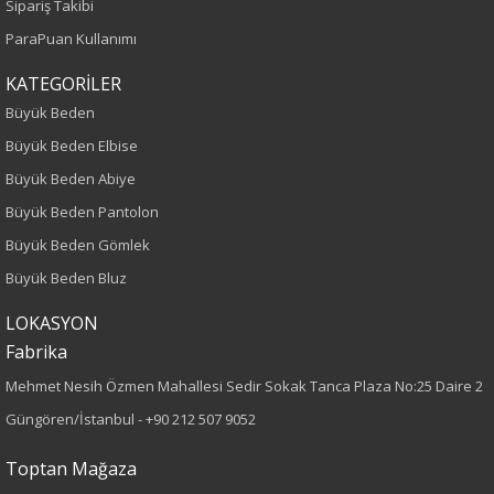
Sipariş Takibi
Yetişkin
ParaPuan Kullanımı
Bel
KATEGORİLER
Büyük Beden
Normal Bel
Büyük Beden Elbise
Büyük Beden Abiye
Kalıp
Büyük Beden Pantolon
Büyük Beden
Büyük Beden Gömlek
Büyük Beden Bluz
Boy
LOKASYON
90
Fabrika
Paça Tipi
Mehmet Nesih Özmen Mahallesi Sedir Sokak Tanca Plaza No:25 Daire 2
Güngören/İstanbul -
+90 212 507 9052
Dar Paça
Toptan Mağaza
Kumaş Tipi