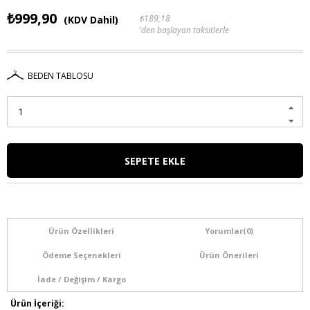
₺999,90
₺189,18
(KDV Dahil)
'den başlayan taksitlerle
BEDEN TABLOSU
Ürün Özellikleri
Yorumlar
(0)
Ödeme Seçenekleri
Ürün Önerileri
İade / Değişim / Kargo
Ürün İçeriği: