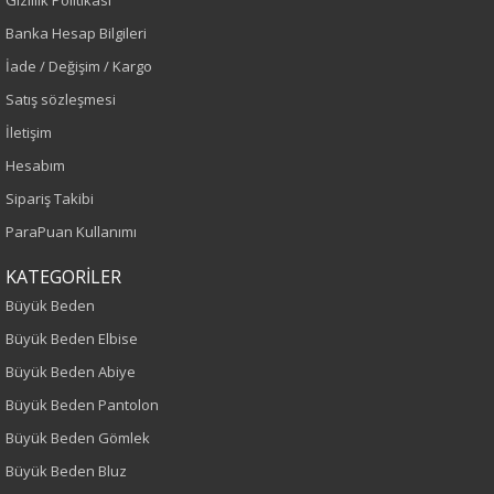
Gizlilik Politikası
Banka Hesap Bilgileri
Sezon
İade / Değişim / Kargo
Sonbahar-Kış
Satış sözleşmesi
İletişim
Yaş Grubu
Hesabım
Yetişkin
Sipariş Takibi
ParaPuan Kullanımı
Kalıp
KATEGORİLER
Büyük Beden
Büyük Beden
Büyük Beden Elbise
Desen
Büyük Beden Abiye
Nakışlı
Büyük Beden Pantolon
Taşlı
Büyük Beden Gömlek
Büyük Beden Bluz
Kumaş