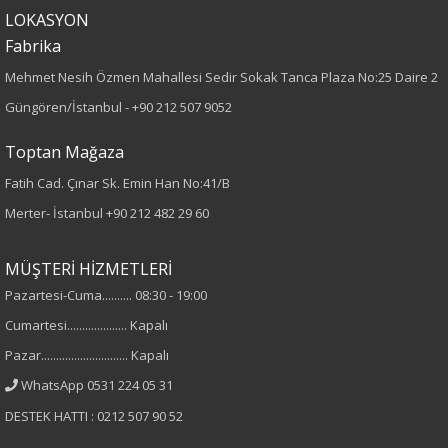
LOKASYON
%98 Pamuk
Fabrika
%2 Elastan
Mehmet Nesih Özmen Mahallesi Sedir Sokak Tanca Plaza No:25 Daire 2
Cinsiyet
Güngören/İstanbul -
+90 212 507 9052
Kadın
Toptan Mağaza
Fatih Cad. Çınar Sk. Emin Han No:41/B
Merter- İstanbul
+90 212 482 29 60
MÜŞTERİ HİZMETLERİ
Pazartesi-Cuma.......... 08:30 - 19:00
Cumartesi.................... Kapalı
Pazar............................. Kapalı
WhatsApp 0531 224 05 31
DESTEK HATTI : 0212 507 90 52