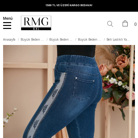
1500 TL VE ÜZERİ KARGO BEDAVA!
Menü
Anasayfa
Büyük Beden Alt Giyim
Büyük Beden Pantolon
Büyük Beden Kot Pantolon
Beli Lastikli Yanları Taş ve Nakış Detaylı Büyük Beden Lacivert Pantolon