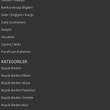
Gizlilik Politikası
Banka Hesap Bilgileri
Saks
İade / Değişim / Kargo
Sezon
Satış sözleşmesi
İletişim
İlkbahar-Yaz
Hesabım
Yaş Grubu
Sipariş Takibi
ParaPuan Kullanımı
Yetişkin
KATEGORİLER
Bel
Büyük Beden
Büyük Beden Elbise
Normal Bel
Büyük Beden Abiye
Kalıp
Büyük Beden Pantolon
Büyük Beden Gömlek
Büyük Beden
Büyük Beden Bluz