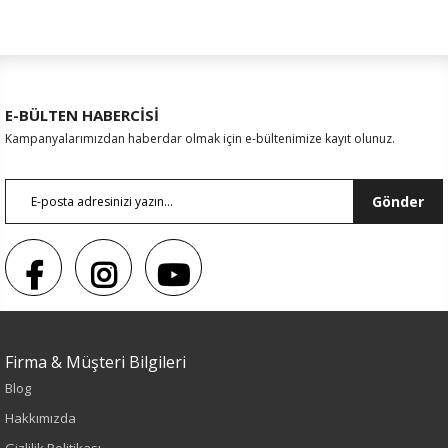
E-BÜLTEN HABERCİSİ
Kampanyalarımızdan haberdar olmak için e-bültenimize kayıt olunuz.
Gönder
Firma & Müşteri Bilgileri
Blog
Sezon : YAZLIK
Hakkımızda
Renk