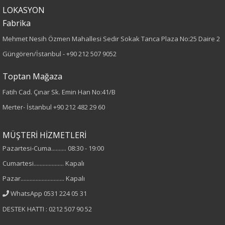
Boy
LOKASYON
Fabrika
85
Mehmet Nesih Özmen Mahallesi Sedir Sokak Tanca Plaza No:25 Daire 2
Paça Tipi
Güngören/İstanbul -
+90 212 507 9052
Bilek Paça
Toptan Mağaza
Fatih Cad. Çınar Sk. Emin Han No:41/B
Kumaş Tipi
Merter- İstanbul
+90 212 482 29 60
Kumaş
MÜŞTERİ HİZMETLERİ
Desen
Pazartesi-Cuma.......... 08:30 - 19:00
Cumartesi.................... Kapalı
Düz
Pazar............................. Kapalı
Kumaş
WhatsApp 0531 224 05 31
DESTEK HATTI : 0212 507 90 52
%98 Polyester
%2 Elastan