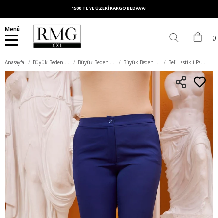
1500 TL VE ÜZERİ KARGO BEDAVA!
Menü
Anasayfa
Büyük Beden Alt Giyim
Büyük Beden Pantolon
Büyük Beden Kumaş Pantolon
Beli Lastikli Paça Yırtmaç Detaylı Büyük Beden Saks Kumaş Pantolon